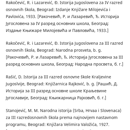
Rakočević, R. i Lazarević, Đ. Istorija Jugoslovena za IV razred
osnovnih škola, Beograd: Izdanje Knjižare Milojevića i
Pavlovića, 1933. [Ракочевић, Р. и Лазаревић, Ђ. Историја
Југословена за IV разред основних школа, Београд:
Издање Књижаре Милојевића и Павловића, 1933.]
Rakočević, R. i Lazarević, Đ. Istorija Jugoslovena za III razred
osnovnih škola, Beograd: Narodna prosveta, b. g.
[Ракочевић, Р. и Лазаревић, Ђ. Историја Југословена за III
разред основних школа, Београд: Народна просвета, б. г.]
Rašić, D. Istorija za III razred osnovne škole Kraljevine
Jugoslvije, Beograd: Knjižarnica Rajković, b. g. [Рашић, Д.
Историја за III разред основне школе Краљевине
Југославије, Београд: Књижарница Рајковић, б. г.]
Stanojević, M. M. Narodna istorija (Srba, Hrvaa i Slovenaca)
za III razredosnovnih škola prema najnovijem nastavnom
programu, Beograd: Knjižara Velimira Valožića, 1927.