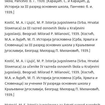
škola, Pančevo: b. i . 1939. [Караџић. С. и Караџић, Д.
Историја за III разред основних школа, Панчево: б. и.
1939.]
Kostić, M. A. i Ljujić, M. P. Istorija Jugoslovena (Srba, Hrvatai
Slovenaca) za III razred osnovnih škola u Kraljevini
Jugoslaviji, Beograd: Milorad P. Milanović, 1939. [Костић,
М.А. и Љујић, М. П. Историја Југословена (Срба, Хрвата и
Словенаца) за III разред основних школа у Краљевини
Југославији, Београд: Милорад П. Милановић, 1939.]
Kostić, M. A. i Ljujić, M. P. Istorija Jugoslovena (Srba, Hrvatai
Slovenaca) za učenike IV razreda osnovnih škola u Kraljevini
Jugoslaviji, Beograd: Milorad P. Milanović, 1939. [Костић,
М.А. и Љујић, М. П. Историја Југословена (Срба, Хрвата и
Словенаца) за ученике IV разреда основних школа у
Краљевини Југославији, Београд: Милорад П. Милановић,
1939.]
Matović, M. S. Istorija Jugoslovena za četvrti razred narodnih