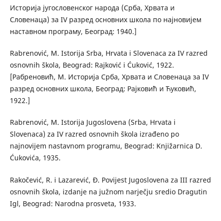
Историја југословенског народа (Срба, Хрвата и
Словенаца) за IV разред основних школа по најновијем
наставном програму, Београд: 1940.]
Rabrenović, M. Istorija Srba, Hrvata i Slovenaca za IV razred
osnovnih škola, Beograd: Rajković i Ćuković, 1922.
[Рабреновић, М. Историја Срба, Хрвата и Словенаца за IV
разред основних школа, Београд: Рајковић и Ћуковић,
1922.]
Rabrenović, M. Istorija Jugoslovena (Srba, Hrvata i
Slovenaca) za IV razred osnovnih škola izrađeno po
najnovijem nastavnom programu, Beograd: Knjižarnica D.
Ćukovića, 1935.
Rakočević, R. i Lazarević, Đ. Povijest Jugoslovena za III razred
osnovnih škola, izdanje na južnom narječju sredio Dragutin
Igl, Beograd: Narodna prosveta, 1933.