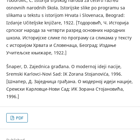
Todorović, Č. Istorija srpskog naroda za četvrti razred
osnovnih narodnih škola. Istorijske slike po programu sa
slikama u tekstu s istorijom Hrvata i Slovenaca, Beograd:
Izdanje Učiteljske knjižare, 1922. [Тодоровић, Ч. Историја
српског народа за четврти разред основних народних
школа. Историјске слике по програму са сликама у тексту
с историјом Хрвата и Словенаца, Београд: Издање
Учитељске књижаре, 1922.]
Šnaper, D. Zajednica građana. O modernoj ideji nacije,
Sremski Karlovci-Novi Sad: IK Zorana Stojanovića, 1996.
[Шнапер, Д. Заједница грађанa. О модерној идеји нације,
Сремски Карловци-Нови Сад: ИК Зорана Стојановића,
1996.]
PDF
Published