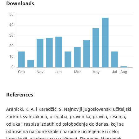
Downloads
References
Aranicki, K. A. i Karadžić, S. Najnoviji jugoslovenski učiteljski
zbornik svih zakona, uredaba, pravilnika, pravila, rešenja,
odluka i raspisa izdatih od oslobođenja do danas, koji se
odnose na narodne škole i narodne učitelje-ice u celoj
Jugoslaviji, a i danas su u važnosti, Панчево: Napredak,