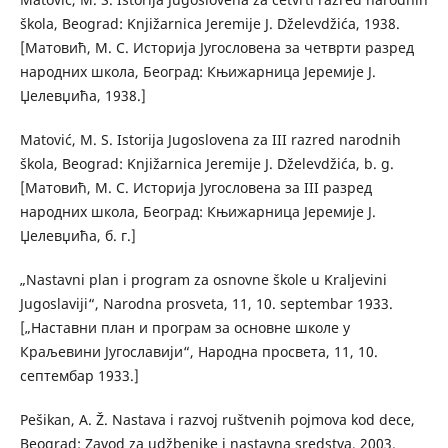
škola, Beograd: Knjižarnica Jeremije J. Dželevdžića, 1938.
[Матовић, М. С. Историја Југословена за четврти разред
народних школа, Београд: Књижарница Јеремије Ј.
Џелевџића, 1938.]
Matović, M. S. Istorija Jugoslovena za III razred narodnih
škola, Beograd: Knjižarnica Jeremije J. Dželevdžića, b. g.
[Матовић, М. С. Историја Југословена за III разред
народних школа, Београд: Књижарница Јеремије Ј.
Џелевџића, б. г.]
„Nastavni plan i program za osnovne škole u Kraljevini
Jugoslaviji“, Narodna prosveta, 11, 10. septembar 1933.
[„Наставни план и програм за основне школе у
Краљевини Југославији“, Народна просвета, 11, 10.
септембар 1933.]
Pešikan, A. Ž. Nastava i razvoj ruštvenih pojmova kod dece,
Beograd: Zavod za udžbenike i nastavna sredstva, 2003.