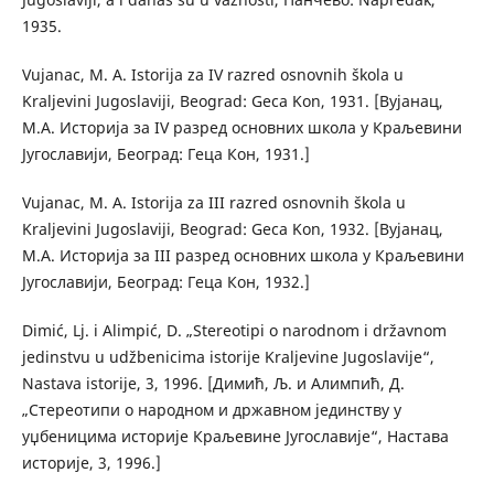
1935.
Vujanac, M. A. Istorija za IV razred osnovnih škola u
Kraljevini Jugoslaviji, Beograd: Geca Kon, 1931. [Вујанац,
М.А. Историја за IV разред основних школа у Краљевини
Југославији, Београд: Геца Кон, 1931.]
Vujanac, M. A. Istorija za III razred osnovnih škola u
Kraljevini Jugoslaviji, Beograd: Geca Kon, 1932. [Вујанац,
М.А. Историја за III разред основних школа у Краљевини
Југославији, Београд: Геца Кон, 1932.]
Dimić, Lj. i Alimpić, D. „Stereotipi o narodnom i državnom
jedinstvu u udžbenicima istorije Kraljevine Jugoslavije“,
Nastava istorije, 3, 1996. [Димић, Љ. и Алимпић, Д.
„Стереотипи о народном и државном јединству у
уџбеницима историје Краљевине Југославије“, Настава
историје, 3, 1996.]