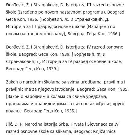
Đorđević, Ž. i Stranjaković, D. Istorija za III razred osnovne
škole (Izrađeno po novom nastavnom programu), Beograd:
Geca Kon, 1936. [Ђорђевић, Ж. и Страњаковић, Д.
Историја за III разред основнe школe (Израђено по
новом наставном програму), Београд: Геца Кон, 1936.]
Đorđević, Ž. i Stranjaković, D. Istorija za IV razred osnovne
škole, Beograd: Geca Kon, 1939. [Ђорђевић, Ж. и
Страњаковић, Д. Историја за IV разред основнe школe,
Београд: Геца Кон, 1939.]
Zakon o narodnim školama sa svima uredbama, pravilima i
pravilnicima za njegovo izvođenje, Beograd: Geca Kon, 1935.
[Закон о народним школама са свима уредбама,
правилима и правилницима за његово извођење, друго
издање, Београд: Геца Кон, 1935.]
Ilić, D. P. Narodna istorija Srba, Hrvata i Slovenaca za IV
razred osnovne škole sa slikama, Beograd: Knjižarnica