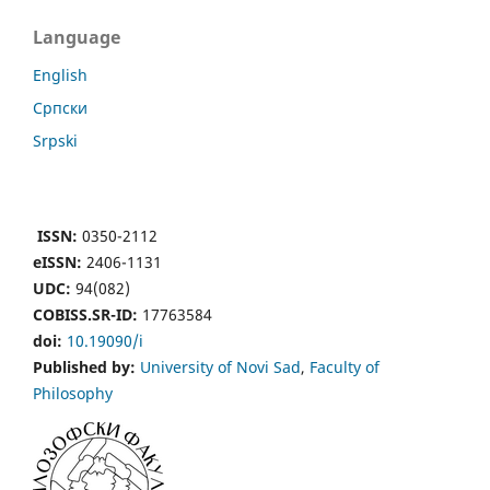
Language
English
Cрпски
Srpski
ISSN:
0350-2112
eISSN:
2406-1131
UDC:
94(082)
COBISS.SR-ID:
17763584
doi:
10.19090/i
Published by:
University of Novi Sad
,
Faculty of
Philosophy