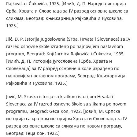
Rajkovića i Ćukovića, 1925. [Илић, Д. П. Народна историја
Срба, Хрвата и Словенаца за IV разред основне школе са
сликама, Београд: Књижарница Рајковића и Ћуковића,
1925.]
Ilić, D. P. Istorija Jugoslovena (Srba, Hrvata i Slovenaca) za IV
razred osnovne škole izrađeno po najnovijem nastavnom
program, Beograd: Knjižarnica Rajkovića i Ćukovića, 1935.
[Илић, Д. П. Историја Југословена (Срба, Хрвата и
Словенаца) за IV разред основне школе израђено по
најновијем наставном програму, Београд: Књижарница
Рајковића и Ћуковића, 1935.]
Jović, M. Srpska istorija sa kratkom istorijom Hrvata i
Slovenaca za IV razred osnovne škole sa slikama po novom
programu, Beograd: Geca Kon, 1922. [Јовић, М. Српска
историја са кратком историјом Хрвата и Словенаца за IV
разред основне школе са сликама по новом програму,
Београд: Геца Кон, 1922.]