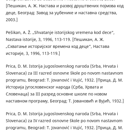
[Пешикан, А. Ж. Настава и развој друштвених појмова код
деце, Београд: Завод за уџбенике и наставна средства,
2003.]
Pešikan, A. Ž. „Shvatanje istorijskog vremena kod dece“,
Nastava istorije, 3, 1996, 113-119. [Пешикан, А. Ж.
„Схватање историјског времена код деце“, Настава
историје, 3, 1996, 113-119.]
Prica, D. M. Istorija jugoslovenskog naroda (Srba, Hrvata i
Slovenaca) za III razred osnovne škole po novom nastavnom
programu, Beograd: T. Jovanović i Vujić, 1932. [Прица, Д. М.
Историја југословенског народа (Срба, Хрвата и
Словенаца) за III разред основне школe по новом
наставном програму, Београд: Т. Јовановић и Вујић, 1932.]
Prica, D. M. Istorija jugoslovenskog naroda (Srba, Hrvata i
Slovenaca) za IV razred osnovne škole po novom nastavnom
programu, Beograd: T. Jovanović i Vujić, 1932. [Прица, Д. М.