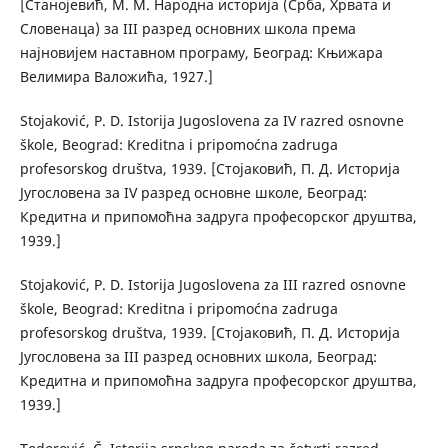
[Станојевић, М. М. Народна историја (Срба, Хрвата и
Словенаца) за III разред основних школа према
најновијем наставном програму, Београд: Књижара
Велимира Валожића, 1927.]
Stojaković, P. D. Istorija Jugoslovena za IV razred osnovne
škole, Beograd: Kreditna i pripomoćna zadruga
profesorskog društva, 1939. [Стојаковић, П. Д. Историја
Југословена за IV разред основне школе, Београд:
Кредитна и припомоћна задруга професорског друштва,
1939.]
Stojaković, P. D. Istorija Jugoslovena za III razred osnovne
škole, Beograd: Kreditna i pripomoćna zadruga
profesorskog društva, 1939. [Стојаковић, П. Д. Историја
Југословена за III разред основних школа, Београд:
Кредитна и припомоћна задруга професорског друштва,
1939.]