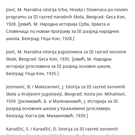
Jović, M. Narodna istorija Srba, Hrvata i Slovenaca po novom
programu za III razred narodnih škola, Beograd: Geca Kon,
1928. [Јовић, М. Народна историја Срба, Хрвата и
Словенаца по новом програму за III разред народних
школа, Београд: Геца Кон, 1928.]
Jović, M. Narodna istorija Jugoslovena za III razred osnovne
škole, Beograd: Geca Kon, 1935. [Јовић, М. Народна
историја Југословена за III разред основне школе,
Београд: Геца Кон, 1935.]
Josimović, B. i Malezanović, J. Istorija za III razred osnovnih
škola u Kraljevini Jugoslaviji, Beograd: Kosta Jov. Mihailović,
1939. [Јосимовић, Б. и Малезановић, Ј. Историја за III
разред основних школа у Краљевини Југославији,
Београд: Коста Јов. Михаиловић, 1939.]
Karadžić, S. i Karadžić, D. Istorija za III razred osnovnih