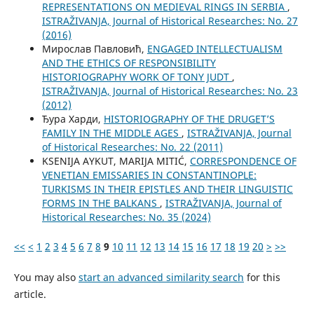
REPRESENTATIONS ON MEDIEVAL RINGS IN SERBIA
,
ISTRAŽIVANJA, Јournal of Historical Researches: No. 27
(2016)
Мирослав Павловић,
ENGAGED INTELLECTUALISM
AND THE ETHICS OF RESPONSIBILITY
HISTORIOGRAPHY WORK OF TONY JUDT
,
ISTRAŽIVANJA, Јournal of Historical Researches: No. 23
(2012)
Ђура Харди,
HISTORIOGRAPHY OF THE DRUGET’S
FAMILY IN THE MIDDLE AGES
,
ISTRAŽIVANJA, Јournal
of Historical Researches: No. 22 (2011)
KSENIJA AYKUT, MARIJA MITIĆ,
CORRESPONDENCE OF
VENETIAN EMISSARIES IN CONSTANTINOPLE:
TURKISMS IN THEIR EPISTLES AND THEIR LINGUISTIC
FORMS IN THE BALKANS
,
ISTRAŽIVANJA, Јournal of
Historical Researches: No. 35 (2024)
<<
<
1
2
3
4
5
6
7
8
9
10
11
12
13
14
15
16
17
18
19
20
>
>>
You may also
start an advanced similarity search
for this
article.