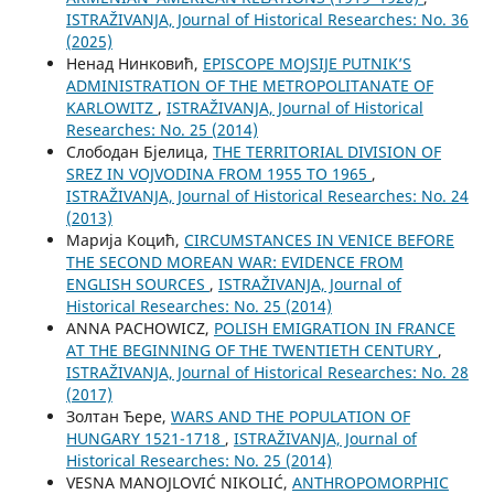
ISTRAŽIVANJA, Јournal of Historical Researches: No. 36
(2025)
Ненад Нинковић,
EPISCOPE MOJSIJE PUTNIK’S
ADMINISTRATION OF THE METROPOLITANATE OF
KARLOWITZ
,
ISTRAŽIVANJA, Јournal of Historical
Researches: No. 25 (2014)
Слободан Бјелица,
THE TERRITORIAL DIVISION OF
SREZ IN VOJVODINA FROM 1955 TO 1965
,
ISTRAŽIVANJA, Јournal of Historical Researches: No. 24
(2013)
Марија Коцић,
CIRCUMSTANCES IN VENICE BEFORE
THE SECOND MOREAN WAR: EVIDENCE FROM
ENGLISH SOURCES
,
ISTRAŽIVANJA, Јournal of
Historical Researches: No. 25 (2014)
ANNA PACHOWICZ,
POLISH EMIGRATION IN FRANCE
AT THE BEGINNING OF THE TWENTIETH CENTURY
,
ISTRAŽIVANJA, Јournal of Historical Researches: No. 28
(2017)
Золтан Ђере,
WARS AND THE POPULATION OF
HUNGARY 1521-1718
,
ISTRAŽIVANJA, Јournal of
Historical Researches: No. 25 (2014)
VESNA MANOJLOVIĆ NIKOLIĆ,
ANTHROPOMORPHIC