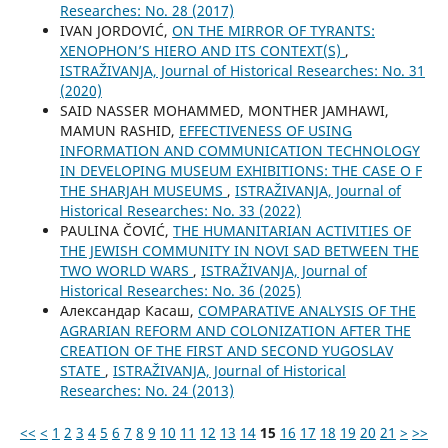
Researches: No. 28 (2017)
IVAN JORDOVIĆ,
ON THE MIRROR OF TYRANTS:
XENOPHON’S HIERO AND ITS CONTEXT(S)
,
ISTRAŽIVANJA, Јournal of Historical Researches: No. 31
(2020)
SAID NASSER MOHAMMED, MONTHER JAMHAWI,
MAMUN RASHID,
EFFECTIVENESS OF USING
INFORMATION AND COMMUNICATION TECHNOLOGY
IN DEVELOPING MUSEUM EXHIBITIONS: THE CASE O F
THE SHARJAH MUSEUMS
,
ISTRAŽIVANJA, Јournal of
Historical Researches: No. 33 (2022)
PAULINA ČOVIĆ,
THE HUMANITARIAN ACTIVITIES OF
THE JEWISH COMMUNITY IN NOVI SAD BETWEEN THE
TWO WORLD WARS
,
ISTRAŽIVANJA, Јournal of
Historical Researches: No. 36 (2025)
Александар Касаш,
COMPARATIVE ANALYSIS OF THE
AGRARIAN REFORM AND COLONIZATION AFTER THE
CREATION OF THE FIRST AND SECOND YUGOSLAV
STATE
,
ISTRAŽIVANJA, Јournal of Historical
Researches: No. 24 (2013)
<<
<
1
2
3
4
5
6
7
8
9
10
11
12
13
14
15
16
17
18
19
20
21
>
>>