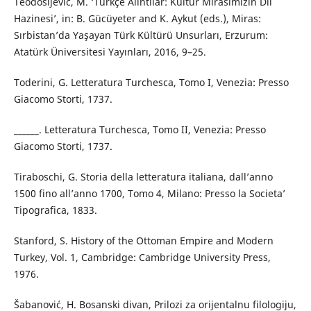
Teodosijević, M. ‘Türkçe Alıntılar: Kültür Mirasımızın Dil
Hazinesi’, in: B. Gücüyeter and K. Aykut (eds.), Miras:
Sırbistan’da Yaşayan Türk Kültürü Unsurları, Erzurum:
Atatürk Üniversitesi Yayınları, 2016, 9–25.
Toderini, G. Letteratura Turchesca, Tomo I, Venezia: Presso
Giacomo Storti, 1737.
______. Letteratura Turchesca, Tomo II, Venezia: Presso
Giacomo Storti, 1737.
Tiraboschi, G. Storia della letteratura italiana, dall’anno
1500 fino all’anno 1700, Tomo 4, Milano: Presso la Societa’
Tipografica, 1833.
Stanford, S. History of the Ottoman Empire and Modern
Turkey, Vol. 1, Cambridge: Cambridge University Press,
1976.
Šabanović, H. Bosanski divan, Prilozi za orijentalnu filologiju,