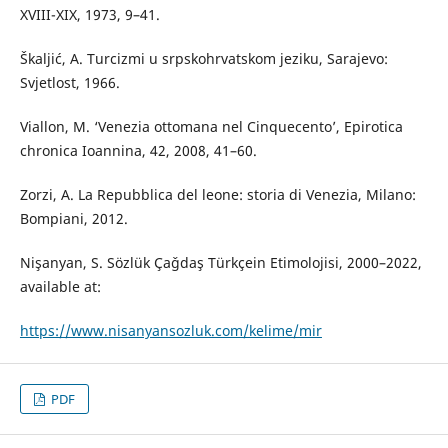
XVIII-XIX, 1973, 9–41.
Škaljić, A. Turcizmi u srpskohrvatskom jeziku, Sarajevo:
Svjetlost, 1966.
Viallon, M. ‘Venezia ottomana nel Cinquecento’, Epirotica
chronica Ioannina, 42, 2008, 41–60.
Zorzi, A. La Repubblica del leone: storia di Venezia, Milano:
Bompiani, 2012.
Nişanyan, S. Sözlük Çaǧdaş Türkçein Etimolojisi, 2000–2022,
available at:
https://www.nisanyansozluk.com/kelime/mir
PDF