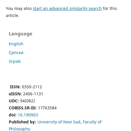
You may also
start an advanced similarity search
for this
article.
Language
English
Cрпски
Srpski
ISSN:
0350-2112
eISSN:
2406-1131
UDC:
94(082)
COBISS.SR-ID:
17763584
doi:
10.19090/i
Published by:
University of Novi Sad
,
Faculty of
Philosophy