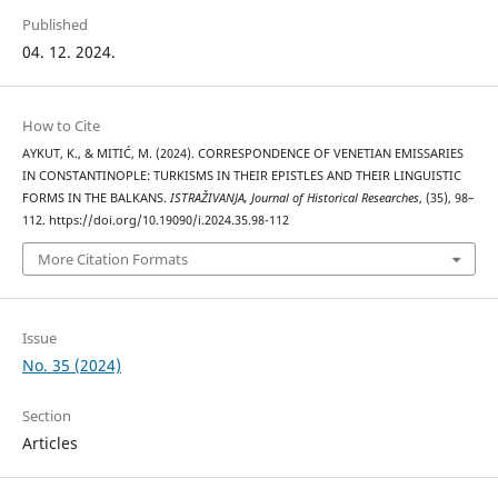
Published
04. 12. 2024.
How to Cite
AYKUT, K., & MITIĆ, M. (2024). CORRESPONDENCE OF VENETIAN EMISSARIES
IN CONSTANTINOPLE: TURKISMS IN THEIR EPISTLES AND THEIR LINGUISTIC
FORMS IN THE BALKANS.
ISTRAŽIVANJA, Јournal of Historical Researches
, (35), 98–
112. https://doi.org/10.19090/i.2024.35.98-112
More Citation Formats
Issue
No. 35 (2024)
Section
Articles