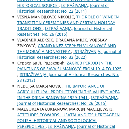
HISTORICAL SOURCE
,
ISTRAŽIVANJA, Јournal of
Historical Researches: No. 22 (2011)
VESNA MANOJLOVIĆ NIKOLIĆ,
THE ROLE OF WINE IN
TRANSITION CEREMONIES AND CERTAIN HOLIDAY
TRADITIONS
,
ISTRAŽIVANJA, Јournal of Historical
Researches: No. 26 (2015)
VLADIMIR ALEKSIĆ, DRAGANA MILIĆ, VOJISLAV
ŽIVKOVIĆ,
GRAND KNEZ STEPHEN VUKANOVIĆ AND
THE MORAČ A MONASTERY
,
ISTRAŽIVANJA, Јournal of
Historical Researches: No. 33 (2022)
Страхиња Л. Радаковић,
ZAGREB PERIOD IN THE
PAINTINGS OF SAVA ŠUMANOVIĆ FROM 1914 TO 1925
,
ISTRAŽIVANJA, Јournal of Historical Researches: No.
23 (2012)
NEBOJŠA MAKSIMOVIĆ,
THE IMPORTANCE OF
AGRICULUTURAL PRODUCTION IN THE VALJEVO AREA
IN THE DRINA BANOVINA 1929-1941
,
ISTRAŽIVANJA,
Јournal of Historical Researches: No. 26 (2015)
MAŁGORZATA ŁUKIANOW, MARCIN MACIEJEWSKI,
ATTITUDES TOWARDS LUSATIA AND ITS HERITAGE IN
POLISH. HISTORICAL AND SOCIOLOGICAL
PERSPECTIVES
,
ISTRAŽIVANJA, Јournal of Historical