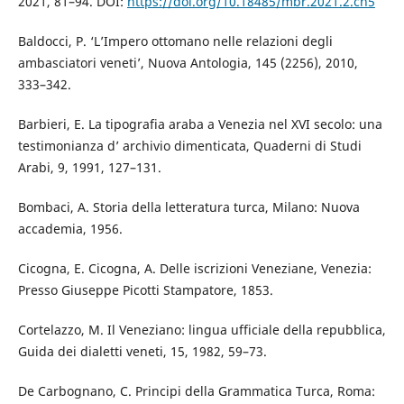
2021, 81–94. DOI:
https://doi.org/10.18485/mbr.2021.2.ch5
Baldocci, P. ‘L’Impero ottomano nelle relazioni degli
ambasciatori veneti’, Nuova Antologia, 145 (2256), 2010,
333–342.
Barbieri, E. La tipografia araba a Venezia nel XVI secolo: una
testimonianza d’ archivio dimenticata, Quaderni di Studi
Arabi, 9, 1991, 127–131.
Bombaci, A. Storia della letteratura turca, Milano: Nuova
accademia, 1956.
Cicogna, E. Cicogna, A. Delle iscrizioni Veneziane, Venezia:
Presso Giuseppe Picotti Stampatore, 1853.
Cortelazzo, M. Il Veneziano: lingua ufficiale della repubblica,
Guida dei dialetti veneti, 15, 1982, 59–73.
De Carbognano, C. Principi della Grammatica Turca, Roma: