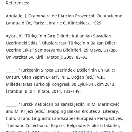
References:
Anglade, J. Grammaire de l’Ancien Provençal: Ou Ancienne
Langue d’Oc, Paris: Librairie C. Klincskieck, 1929.
Aykut, K. ‘Türkçe’nin Sırp Dilinde Kullanılan Soyadları
Üzerindeki Etkisi’, Uluslararası ‘Türkçe’nin Balkan Dilleri
Üzerine Etkisi’ Sempozyumu Bildirileri, 29 Mayıs, Üsküp.
Univerzitet Sv. Kiril i Metodij, 2009, 83–93.
______. ‘Türkçenin Sırpça Üzerindeki Etkilerinin En Kalıcı
Unsuru Olan Yapım Ekleri’, in: E. Doğan (ed.), VIII.
Milletlerarası Türkoloji Kongresi, 30 Еylül-04 Ekim 2013,
İstanbul: Bildiri Kitabı, 2014, 133–149.
______. ‘Turski- netipičan balkanski jezik’, in M. Marinković
and M. Krijezi (eds.), Mapping Balkan Rroutes 2: Literary,
Cultural and Linguistic Landscapes-European Perspectives,
Thematic Collection of Papers, Belgrade: Filološki fakultet,