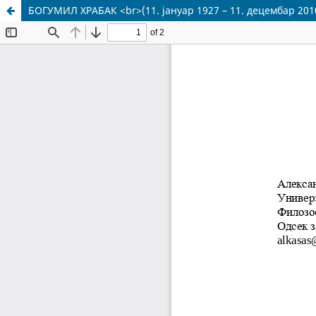
БОГУМИЛ ХРАБАК <br>(11. јануар 1927 – 11. децембар 201