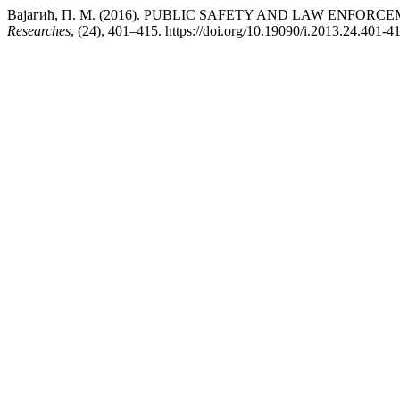
Вајагић, П. М. (2016). PUBLIC SAFETY AND LAW ENFO
Researches
, (24), 401–415. https://doi.org/10.19090/i.2013.24.401-4