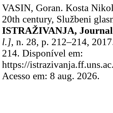
VASIN, Goran. Kosta Nikolić
20th century, Službeni glas
ISTRAŽIVANJA, Јournal o
l.]
, n. 28, p. 212–214, 201
214. Disponível em:
https://istrazivanja.ff.uns.a
Acesso em: 8 aug. 2026.