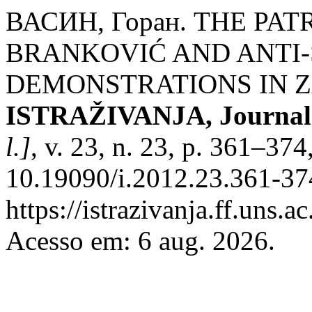
ВАСИН, Горан. THE PA
BRANKOVIĆ AND ANTI
DEMONSTRATIONS IN ZA
ISTRAŽIVANJA, Јournal o
l.]
, v. 23, n. 23, p. 361–37
10.19090/i.2012.23.361-37
https://istrazivanja.ff.uns.a
Acesso em: 6 aug. 2026.