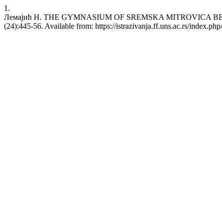
1.
Лемајић Н. THE GYMNASIUM OF SREMSKA MITROVICA BETWEEN 
(24):445-56. Available from: https://istrazivanja.ff.uns.ac.rs/index.php