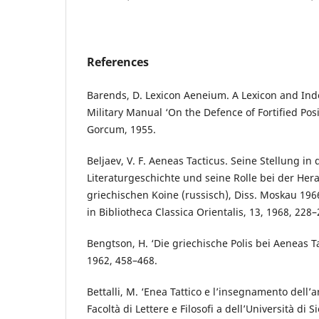
References
Barends, D. Lexicon Aeneium. A Lexicon and Inde
Military Manual ‘On the Defence of Fortified Posi
Gorcum, 1955.
Beljaev, V. F. Aeneas Tacticus. Seine Stellung in
Literaturgeschichte und seine Rolle bei der Her
griechischen Koine (russisch), Diss. Moskau 19
in Bibliotheca Classica Orientalis, 13, 1968, 228–
Bengtson, H. ‘Die griechische Polis bei Aeneas Tac
1962, 458–468.
Bettalli, M. ‘Enea Tattico e l’insegnamento dell’ar
Facoltà di Lettere e Filosofi a dell’Università di S