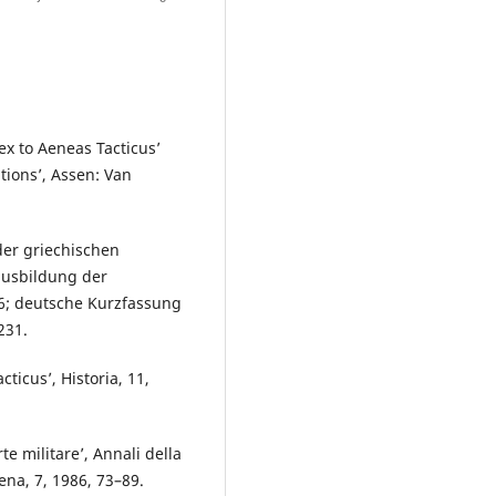
x to Aeneas Tacticus’
tions’, Assen: Van
 der griechischen
ausbildung der
66; deutsche Kurzfassung
231.
ticus’, Historia, 11,
te militare’, Annali della
iena, 7, 1986, 73–89.