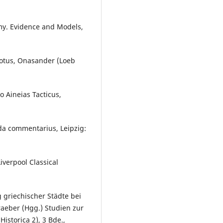
omy. Evidence and Models,
odotus, Onasander (Loeb
o Aineias Tacticus,
da commentarius, Leipzig:
Liverpool Classical
griechischer Städte bei
Graeber (Hgg.) Studien zur
istorica 2), 3 Bde.,