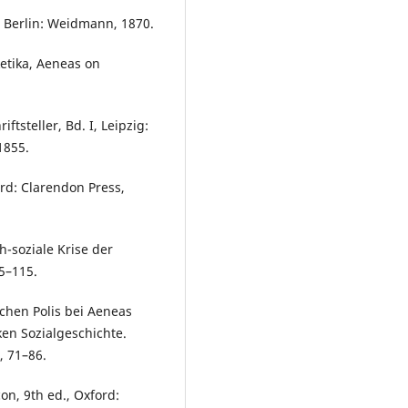
 Berlin: Weidmann, 1870.
ketika, Aeneas on
tsteller, Bd. I, Leipzig:
1855.
ord: Clarendon Press,
h-soziale Krise der
05–115.
schen Polis bei Aeneas
iken Sozialgeschichte.
0, 71–86.
con, 9th ed., Oxford: