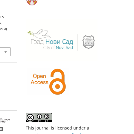
NES
.
al of
This Journal is licensed under a
0