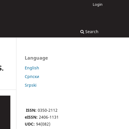
Login
Search
Language
.
English
Cрпски
Srpski
ISSN:
0350-2112
eISSN:
2406-1131
UDC:
94(082)