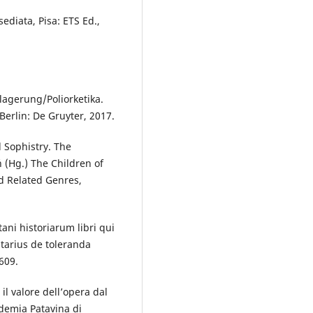
sediata, Pisa: ETS Ed.,
lagerung/Poliorketika.
erlin: De Gruyter, 2017.
d Sophistry. The
ń (Hg.) The Children of
d Related Genres,
tani historiarum libri qui
tarius de toleranda
609.
 il valore dell’opera dal
ademia Patavina di