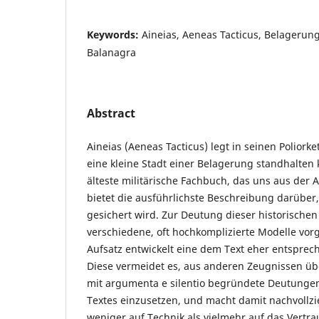
Keywords:
Aineias, Aeneas Tacticus, Belagerung,
Balanagra
Abstract
Aineias (Aeneas Tacticus) legt in seinen Poliorke
eine kleine Stadt einer Belagerung standhalten k
älteste militärische Fachbuch, das uns aus der A
bietet die ausführlichste Beschreibung darüber,
gesichert wird. Zur Deutung dieser historischen
verschiedene, oft hochkomplizierte Modelle vo
Aufsatz entwickelt eine dem Text eher entspre
Diese vermeidet es, aus anderen Zeugnissen üb
mit argumenta e silentio begründete Deutunge
Textes einzusetzen, und macht damit nachvollzi
weniger auf Technik als vielmehr auf das Vertr