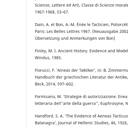
Scienze, Lettere ed Arti, Classe di Scienze morale
1967-1968, 53–67.
Dain, A. et Bon, A.-M. Énée le Tacticien, Poliorcé
Paris: Les Belles Lettres 1967. (Neuausgabe 2002
Übersetzung und Anmerkungen von Bon)
Finley, M. I. Ancient History. Evidence and Mode
Windus, 1985.
Fiorucci, F. ‘Aineas der Taktiker’, in: B. Zimmer
Handbuch der griechischen Literatur der Antike,
Beck, 2014, 597–602.
Formisano, M. ‘Strategie di autorizzazione. Enea 
letteraria dell’‘arte della guerra’’, Euphrosyne, 
Handford, S. A. ‘The Evidence of Aeneas Tacticu
Balanagra’, Journal of Hellenic Studies, 46, 1926