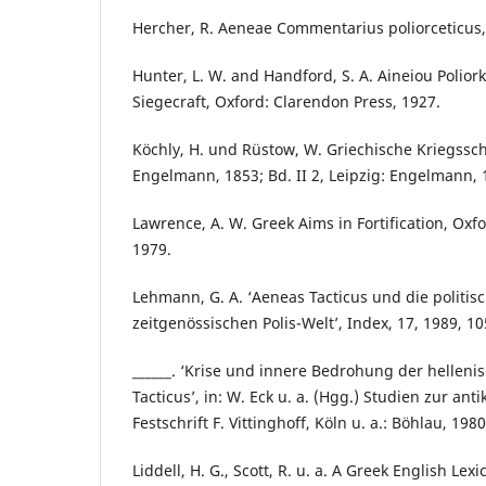
Hercher, R. Aeneae Commentarius poliorceticus,
Hunter, L. W. and Handford, S. A. Aineiou Polior
Siegecraft, Oxford: Clarendon Press, 1927.
Köchly, H. und Rüstow, W. Griechische Kriegsschrif
Engelmann, 1853; Bd. II 2, Leipzig: Engelmann, 
Lawrence, A. W. Greek Aims in Fortification, Oxf
1979.
Lehmann, G. A. ‘Aeneas Tacticus und die politisc
zeitgenössischen Polis-Welt’, Index, 17, 1989, 1
______. ‘Krise und innere Bedrohung der helleni
Tacticus’, in: W. Eck u. a. (Hgg.) Studien zur ant
Festschrift F. Vittinghoff, Köln u. a.: Böhlau, 198
Liddell, H. G., Scott, R. u. a. A Greek English Lexi