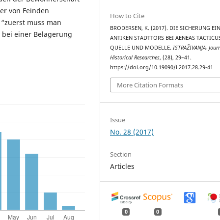
ner von Feinden
How to Cite
, “zuerst muss man
BRODERSEN, K. (2017). DIE SICHERUNG EI
s bei einer Belagerung
ANTIKEN STADTTORS BEI AENEAS TACTICUS
QUELLE UND MODELLE.
ISTRAŽIVANJA, Јourn
Historical Researches
, (28), 29–41.
https://doi.org/10.19090/i.2017.28.29-41
More Citation Formats
Issue
No. 28 (2017)
Section
Articles
0
0