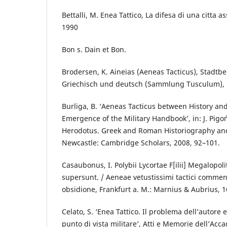
Bettalli, M. Enea Tattico, La difesa di una citta as
1990
Bon s. Dain et Bon.
Brodersen, K. Aineias (Aeneas Tacticus), Stadtbe
Griechisch und deutsch (Sammlung Tusculum), B
Burliga, B. ‘Aeneas Tacticus between History an
Emergence of the Military Handbook’, in: J. Pigo
Herodotus. Greek and Roman Historiography an
Newcastle: Cambridge Scholars, 2008, 92–101.
Casaubonus, I. Polybii Lycortae F[ilii] Megalopoli
supersunt. / Aeneae vetustissimi tactici commen
obsidione, Frankfurt a. M.: Marnius & Aubrius, 1
Celato, S. ‘Enea Tattico. Il problema dell’autore e
punto di vista militare’, Atti e Memorie dell’Acc