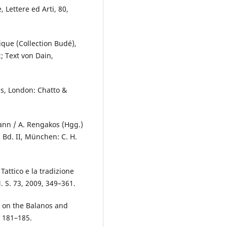
, Lettere ed Arti, 80,
tique (Collection Budé),
; Text von Dain,
ls, London: Chatto &
mann / A. Rengakos (Hgg.)
 Bd. II, München: C. H.
Tattico e la tradizione
N. S. 73, 2009, 349–361.
s on the Balanos and
, 181–185.