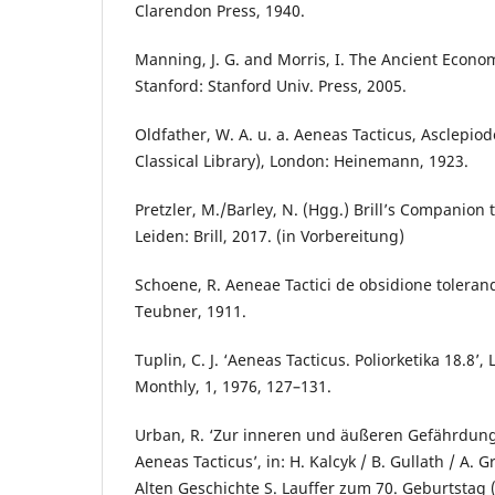
Clarendon Press, 1940.
Manning, J. G. and Morris, I. The Ancient Econ
Stanford: Stanford Univ. Press, 2005.
Oldfather, W. A. u. a. Aeneas Tacticus, Asclepi
Classical Library), London: Heinemann, 1923.
Pretzler, M./Barley, N. (Hgg.) Brill’s Companion t
Leiden: Brill, 2017. (in Vorbereitung)
Schoene, R. Aeneae Tactici de obsidione toleran
Teubner, 1911.
Tuplin, C. J. ‘Aeneas Tacticus. Poliorketika 18.8’, 
Monthly, 1, 1976, 127–131.
Urban, R. ‘Zur inneren und äußeren Gefährdung 
Aeneas Tacticus’, in: H. Kalcyk / B. Gullath / A. 
Alten Geschichte S. Lauffer zum 70. Geburtstag (H