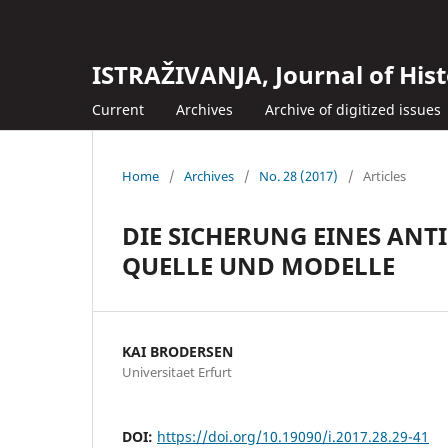
ISTRAŽIVANJA, Јournal of Hist
Current
Archives
Archive of digitized issues
Home
/
Archives
/
No. 28 (2017)
/
Articles
DIE SICHERUNG EINES ANTI
QUELLE UND MODELLE
KAI BRODERSEN
Universitaet Erfurt
DOI:
https://doi.org/10.19090/i.2017.28.29-41