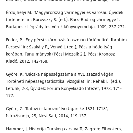
Érdújhelyi M. ’Magyarország vármegyéi és városai. Újvidék
története’ in: Borovszky S. (ed.), Bács-Bodrog vármegye I,
Budapest: Légrády testvérek könyvnyomdája, 1909, 237-272.
Fodor, P. ’Egy pécsi származású oszmán történetíró: Ibrahim
Pecsevi’ in: Szakály F., Vonyó J. (ed.), Pécs a hódoltság
korában. Tanulmányok (Pécsi Mozaik 2.), Pécs: Kronosz
Kiadó, 2012, 142-168.
Györe, K. ’Bácska népességszáma a XVI. század végén.
Történeti népességstatisztikai vizsgálat’ in: Rehák L. (ed.),
Létünk, 2-3, Újvidék: Forum Könyvkiadó Intézet, 1973, 171-
177.
Györe, Z. ’Ratovi i stanovništvo Ugarske 1521-1718’,
Istraživanja, 25, Novi Sad, 2014, 119-137.
Hammer, J. Historija Turskog carstva II, Zagreb: Elbookers,