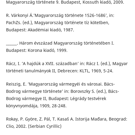
Magyarország története 9. Budapest, Kossuth kiadó, 2009.
R. Várkonyi Á.’Magyarország története 1526-1686’, in:
PachZs. (ed.), Magyarország története tíz kötetben,
Budapest: Akadémiai kiadó, 1987.
______. Három évszázad Magyarország történetében I.
Budapest: Korona kiadó, 1999.
Rácz, I. ’A hajdúk a XVII. században’ in: Rácz I. (ed.), Magyar
történeti tanulmányok II, Debrecen: KLTL, 1969, 5-24.
Reiszig, E. ’Magyarország vármegyéi és városai. Bács-
Bodrog vármegye története’ in: Borovszky S. (ed.), Bács-
Bodrog vármegye II, Budapest: Légrády testvérek
könyvnyomdája, 1909, 28-248.
Rokay, P. Györe, Z. Pál, T. Kasaš A. Istorija Mađara, Beograd:
Clio, 2002. (Serbian Cyrillic)