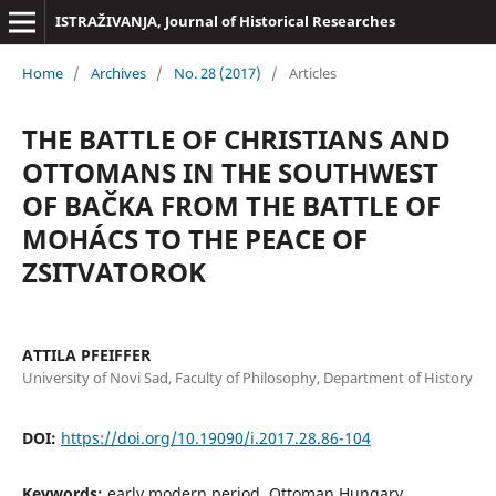
ISTRAŽIVANJA, Јournal of Historical Researches
Home
/
Archives
/
No. 28 (2017)
/
Articles
THE BATTLE OF CHRISTIANS AND
OTTOMANS IN THE SOUTHWEST
OF BAČKA FROM THE BATTLE OF
MOHÁCS TO THE PEACE OF
ZSITVATOROK
ATTILA PFEIFFER
University of Novi Sad, Faculty of Philosophy, Department of History
DOI:
https://doi.org/10.19090/i.2017.28.86-104
Keywords:
early modern period, Ottoman Hungary,