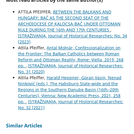
ATTILA PFEIFFER,
BETWEEN THE BALKANS AND
HUNGARY: BAČ AS THE SECOND SEAT OF THE
ARCHDIOCESE OF KALOCSA-BAČ UNDER OTTOMAN
RULE DURING THE 16th AND 17th CENTURIES
,
ISTRAŽIVANJA, Јournal of Historical Researches: No. 34
(2023)
Attila Pfeiffer,
Antal Molnár, Confessionalization on
the Frontier: The Balkan Catholics between Roman
Reform and Ottoman Reality, Rome: Viella, 2019, 268
pp.
,
ISTRAŽIVANJA, Јournal of Historical Researches:
No. 31 (2020)
Attila Pfeiffer,
Harald Heppner, Goran Vasin, Nenad
Ninković (eds.), The Habsburg State-wide and the
Regions in the Southern Danube Basin (16th–20th
Centuries), Vienna: New Academic Press, 2021, 258
pp.
,
ISTRAŽIVANJA, Јournal of Historical Researches:
No. 32 (2021)
Similar Articles