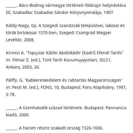
______. Bács-Bodrog vármegye történeti-földrajzi helynévtára
III, Szabadka: Szabados Sándor Könyvnyomdája, 1907.
Káldy-Nagy, Gy. A Szegedi szandzsák települései, lakosai és
török birtokosai 1570-ben, Szeged: Csongrád Megyei
Levéltár, 2008.
Kirmizi A. ’Topçular Kâtibi Abdülkādir (Kadrî) Efendi Tarihi’
in: Yilmar Z. (ed.), Türk Tarih Kurumuyayınları, III/21,
Ankara, 2003, 26.
Pálffy, G. ’Rabkereskedelem és rabtartás Magyarországon’
in: Pesti M. (ed.), FONS, 10, Budapest: Fons Alapítvány, 1997,
5-78.
______. A tizenhatodik század története. Budapest: Pannonica
kiadó, 2000.
______. A három részre szakadt ország 1526-1606.