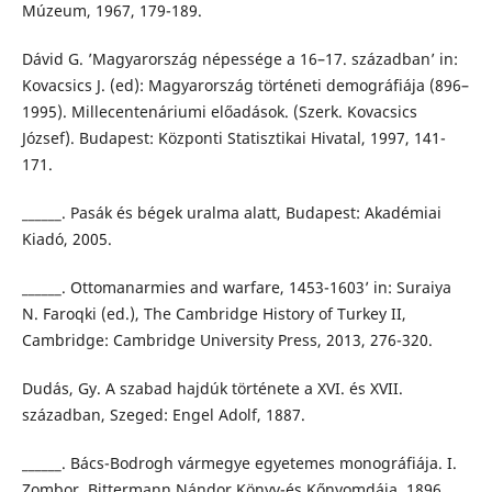
Múzeum, 1967, 179-189.
Dávid G. ’Magyarország népessége a 16–17. században’ in:
Kovacsics J. (ed): Magyarország történeti demográfiája (896–
1995). Millecentenáriumi előadások. (Szerk. Kovacsics
József). Budapest: Központi Statisztikai Hivatal, 1997, 141-
171.
______. Pasák és bégek uralma alatt, Budapest: Akadémiai
Kiadó, 2005.
______. Ottomanarmies and warfare, 1453-1603’ in: Suraiya
N. Faroqki (ed.), The Cambridge History of Turkey II,
Cambridge: Cambridge University Press, 2013, 276-320.
Dudás, Gy. A szabad hajdúk története a XVI. és XVII.
században, Szeged: Engel Adolf, 1887.
______. Bács-Bodrogh vármegye egyetemes monográfiája. I.
Zombor, Bittermann Nándor Könyv-és Kőnyomdája, 1896.