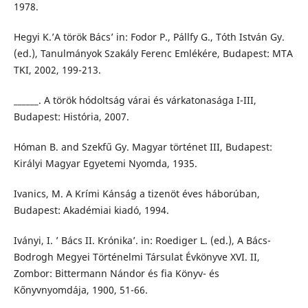
1978.
Hegyi K.’A török Bács’ in: Fodor P., Pállfy G., Tóth István Gy.
(ed.), Tanulmányok Szakály Ferenc Emlékére, Budapest: MTA
TKI, 2002, 199-213.
______. A török hódoltság várai és várkatonasága I-III,
Budapest: História, 2007.
Hóman B. and Szekfű Gy. Magyar történet III, Budapest:
Királyi Magyar Egyetemi Nyomda, 1935.
Ivanics, M. A Krími Kánság a tizenöt éves háborúban,
Budapest: Akadémiai kiadó, 1994.
Iványi, I. ’ Bács II. Krónika’. in: Roediger L. (ed.), A Bács-
Bodrogh Megyei Történelmi Társulat Évkönyve XVI. II,
Zombor: Bittermann Nándor és fia Könyv- és
Kőnyvnyomdája, 1900, 51-66.