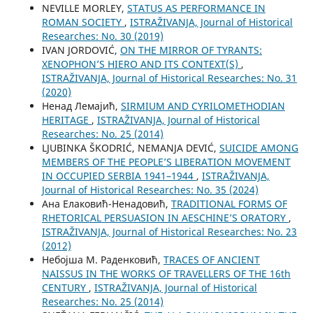
NEVILLE MORLEY,
STATUS AS PERFORMANCE IN
ROMAN SOCIETY
,
ISTRAŽIVANJA, Јournal of Historical
Researches: No. 30 (2019)
IVAN JORDOVIĆ,
ON THE MIRROR OF TYRANTS:
XENOPHON’S HIERO AND ITS CONTEXT(S)
,
ISTRAŽIVANJA, Јournal of Historical Researches: No. 31
(2020)
Ненад Лемајић,
SIRMIUM AND CYRILOMETHODIAN
HERITAGE
,
ISTRAŽIVANJA, Јournal of Historical
Researches: No. 25 (2014)
LJUBINKA ŠKODRIĆ, NEMANJA DEVIĆ,
SUICIDE AMONG
MEMBERS OF THE PEOPLE’S LIBERATION MOVEMENT
IN OCCUPIED SERBIA 1941–1944
,
ISTRAŽIVANJA,
Јournal of Historical Researches: No. 35 (2024)
Ана Елаковић-Ненадовић,
TRADITIONAL FORMS OF
RHETORICAL PERSUASION IN AESCHINE’S ORATORY
,
ISTRAŽIVANJA, Јournal of Historical Researches: No. 23
(2012)
Небојша М. Раденковић,
TRACES OF ANCIENT
NAISSUS IN THE WORKS OF TRAVELLERS OF THE 16th
CENTURY
,
ISTRAŽIVANJA, Јournal of Historical
Researches: No. 25 (2014)