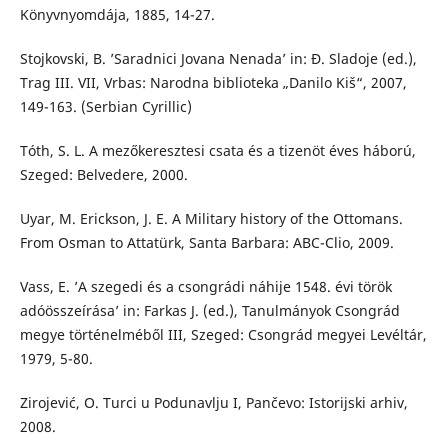
Könyvnyomdája, 1885, 14-27.
Stojkovski, B. ’Saradnici Jovana Nenada’ in: Đ. Sladoje (ed.),
Trag III. VII, Vrbas: Narodna biblioteka „Danilo Kiš“, 2007,
149-163. (Serbian Cyrillic)
Tóth, S. L. A mezőkeresztesi csata és a tizenöt éves háború,
Szeged: Belvedere, 2000.
Uyar, M. Erickson, J. E. A Military history of the Ottomans.
From Osman to Attatürk, Santa Barbara: ABC-Clio, 2009.
Vass, E. ’A szegedi és a csongrádi náhije 1548. évi török
adóösszeírása’ in: Farkas J. (ed.), Tanulmányok Csongrád
megye történelméből III, Szeged: Csongrád megyei Levéltár,
1979, 5-80.
Zirojević, O. Turci u Podunavlju I, Pančevo: Istorijski arhiv,
2008.