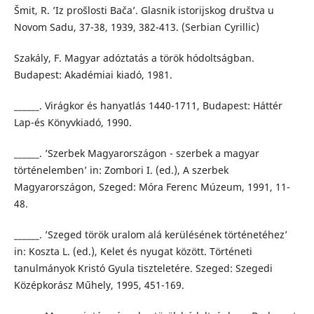
Šmit, R. ’Iz prošlosti Bača’. Glasnik istorijskog društva u
Novom Sadu, 37-38, 1939, 382-413. (Serbian Cyrillic)
Szakály, F. Magyar adóztatás a török hódoltságban.
Budapest: Akadémiai kiadó, 1981.
______. Virágkor és hanyatlás 1440-1711, Budapest: Háttér
Lap-és Könyvkiadó, 1990.
______. ’Szerbek Magyarországon - szerbek a magyar
történelemben’ in: Zombori I. (ed.), A szerbek
Magyarországon, Szeged: Móra Ferenc Múzeum, 1991, 11-
48.
______. ’Szeged török uralom alá kerülésének történetéhez’
in: Koszta L. (ed.), Kelet és nyugat között. Történeti
tanulmányok Kristó Gyula tiszteletére. Szeged: Szegedi
Középkorász Műhely, 1995, 451-169.