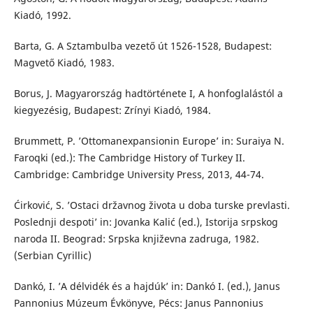
Kiadó, 1992.
Barta, G. A Sztambulba vezető út 1526-1528, Budapest:
Magvető Kiadó, 1983.
Borus, J. Magyarország hadtörténete I, A honfoglalástól a
kiegyezésig, Budapest: Zrínyi Kiadó, 1984.
Brummett, P. ’Ottomanexpansionin Europe’ in: Suraiya N.
Faroqki (ed.): The Cambridge History of Turkey II.
Cambridge: Cambridge University Press, 2013, 44-74.
Ćirković, S. ’Ostaci državnog života u doba turske prevlasti.
Poslednji despoti’ in: Jovanka Kalić (ed.), Istorija srpskog
naroda II. Beograd: Srpska književna zadruga, 1982.
(Serbian Cyrillic)
Dankó, I. ’A délvidék és a hajdúk’ in: Dankó I. (ed.), Janus
Pannonius Múzeum Évkönyve, Pécs: Janus Pannonius