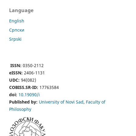
Language
English
Cрпски
Srpski
ISSN:
0350-2112
eISSN:
2406-1131
UDC:
94(082)
COBISS.SR-ID:
17763584
doi:
10.19090/i
Published by:
University of Novi Sad
,
Faculty of
Philosophy