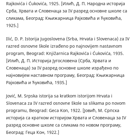
Rajkovića i Ćukovića, 1925. [Илић, Д. П. Народна историја
Срба, Хрвата и Словенаца за IV разред основне школе са
сликама, Београд: Књижарница Рајковића и Ћуковића,
1925.]
Ilić, D. P. Istorija Jugoslovena (Srba, Hrvata i Slovenaca) za IV
razred osnovne škole izrađeno po najnovijem nastavnom
program, Beograd: Knjižarnica Rajkovića i Ćukovića, 1935.
[Илић, Д. П. Историја Југословена (Срба, Хрвата и
Словенаца) за IV разред основне школе израђено по
најновијем наставном програму, Београд: Књижарница
Рајковића и Ћуковића, 1935.]
Jović, M. Srpska istorija sa kratkom istorijom Hrvata i
Slovenaca za IV razred osnovne škole sa slikama po novom
programu, Beograd: Geca Kon, 1922. [Јовић, М. Српска
историја са кратком историјом Хрвата и Словенаца за IV
разред основне школе са сликама по новом програму,
Београд: Геца Кон, 1922.]