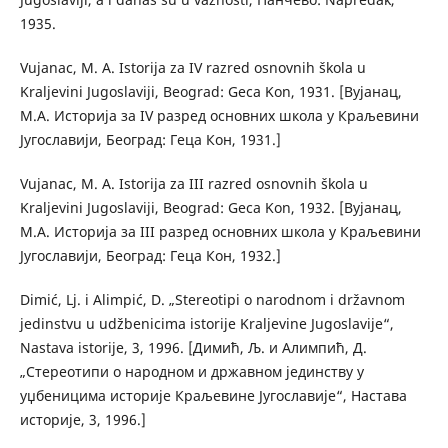
1935.
Vujanac, M. A. Istorija za IV razred osnovnih škola u
Kraljevini Jugoslaviji, Beograd: Geca Kon, 1931. [Вујанац,
М.А. Историја за IV разред основних школа у Краљевини
Југославији, Београд: Геца Кон, 1931.]
Vujanac, M. A. Istorija za III razred osnovnih škola u
Kraljevini Jugoslaviji, Beograd: Geca Kon, 1932. [Вујанац,
М.А. Историја за III разред основних школа у Краљевини
Југославији, Београд: Геца Кон, 1932.]
Dimić, Lj. i Alimpić, D. „Stereotipi o narodnom i državnom
jedinstvu u udžbenicima istorije Kraljevine Jugoslavije“,
Nastava istorije, 3, 1996. [Димић, Љ. и Алимпић, Д.
„Стереотипи о народном и државном јединству у
уџбеницима историје Краљевине Југославије“, Настава
историје, 3, 1996.]