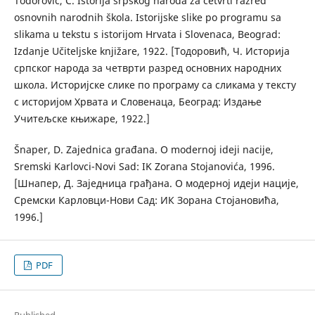
Todorović, Č. Istorija srpskog naroda za četvrti razred
osnovnih narodnih škola. Istorijske slike po programu sa
slikama u tekstu s istorijom Hrvata i Slovenaca, Beograd:
Izdanje Učiteljske knjižare, 1922. [Тодоровић, Ч. Историја
српског народа за четврти разред основних народних
школа. Историјске слике по програму са сликама у тексту
с историјом Хрвата и Словенаца, Београд: Издање
Учитељске књижаре, 1922.]
Šnaper, D. Zajednica građana. O modernoj ideji nacije,
Sremski Karlovci-Novi Sad: IK Zorana Stojanovića, 1996.
[Шнапер, Д. Заједница грађанa. О модерној идеји нације,
Сремски Карловци-Нови Сад: ИК Зорана Стојановића,
1996.]
PDF
Published