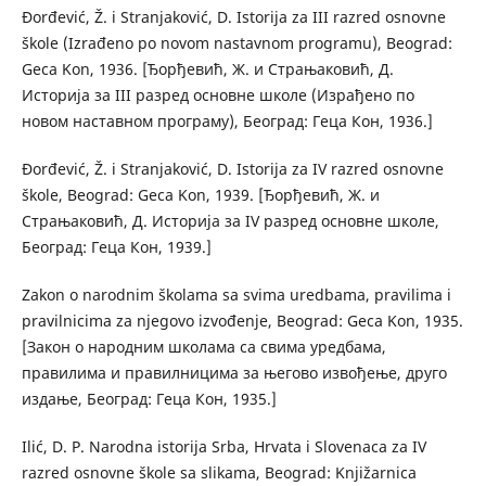
Đorđević, Ž. i Stranjaković, D. Istorija za III razred osnovne
škole (Izrađeno po novom nastavnom programu), Beograd:
Geca Kon, 1936. [Ђорђевић, Ж. и Страњаковић, Д.
Историја за III разред основнe школe (Израђено по
новом наставном програму), Београд: Геца Кон, 1936.]
Đorđević, Ž. i Stranjaković, D. Istorija za IV razred osnovne
škole, Beograd: Geca Kon, 1939. [Ђорђевић, Ж. и
Страњаковић, Д. Историја за IV разред основнe школe,
Београд: Геца Кон, 1939.]
Zakon o narodnim školama sa svima uredbama, pravilima i
pravilnicima za njegovo izvođenje, Beograd: Geca Kon, 1935.
[Закон о народним школама са свима уредбама,
правилима и правилницима за његово извођење, друго
издање, Београд: Геца Кон, 1935.]
Ilić, D. P. Narodna istorija Srba, Hrvata i Slovenaca za IV
razred osnovne škole sa slikama, Beograd: Knjižarnica