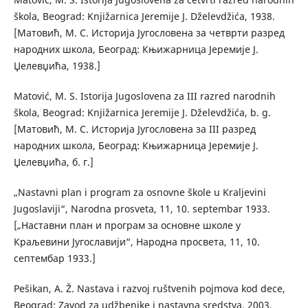
škola, Beograd: Knjižarnica Jeremije J. Dželevdžića, 1938.
[Матовић, М. С. Историја Југословена за четврти разред
народних школа, Београд: Књижарница Јеремије Ј.
Џелевџића, 1938.]
Matović, M. S. Istorija Jugoslovena za III razred narodnih
škola, Beograd: Knjižarnica Jeremije J. Dželevdžića, b. g.
[Матовић, М. С. Историја Југословена за III разред
народних школа, Београд: Књижарница Јеремије Ј.
Џелевџића, б. г.]
„Nastavni plan i program za osnovne škole u Kraljevini
Jugoslaviji“, Narodna prosveta, 11, 10. septembar 1933.
[„Наставни план и програм за основне школе у
Краљевини Југославији“, Народна просвета, 11, 10.
септембар 1933.]
Pešikan, A. Ž. Nastava i razvoj ruštvenih pojmova kod dece,
Beograd: Zavod za udžbenike i nastavna sredstva, 2003.