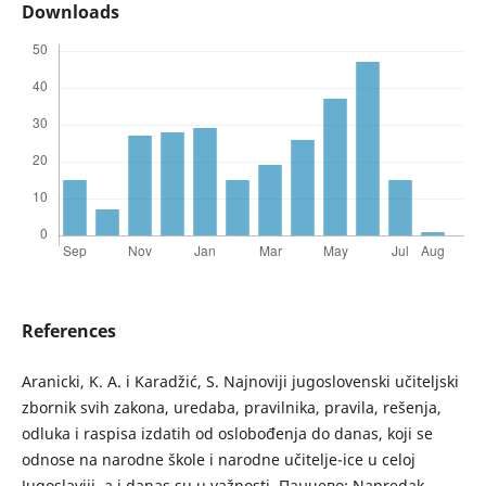
Downloads
References
Aranicki, K. A. i Karadžić, S. Najnoviji jugoslovenski učiteljski
zbornik svih zakona, uredaba, pravilnika, pravila, rešenja,
odluka i raspisa izdatih od oslobođenja do danas, koji se
odnose na narodne škole i narodne učitelje-ice u celoj
Jugoslaviji, a i danas su u važnosti, Панчево: Napredak,