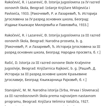
Rakočević, R. i Lazarević, Đ. Istorija Jugoslovena za IV razred
osnovnih škola, Beograd: Izdanje Knjižare Milojevića i
Pavlovića, 1933. [Ракочевић, Р. и Лазаревић, Ђ. Историја
Југословена за IV разред основних школа, Београд:
Издање Књижаре Милојевића и Павловића, 1933.]
Rakočević, R. i Lazarević, Đ. Istorija Jugoslovena za III razred
osnovnih škola, Beograd: Narodna prosveta, b. g.
[Ракочевић, Р. и Лазаревић, Ђ. Историја Југословена за III
разред основних школа, Београд: Народна просвета, б. г.]
Rašić, D. Istorija za III razred osnovne škole Kraljevine
Jugoslvije, Beograd: Knjižarnica Rajković, b. g. [Рашић, Д.
Историја за III разред основне школе Краљевине
Југославије, Београд: Књижарница Рајковић, б. г.]
Stanojević, M. M. Narodna istorija (Srba, Hrvaa i Slovenaca)
za III razredosnovnih škola prema najnovijem nastavnom
programu, Beograd: Knjižara Velimira Valožića, 1927.