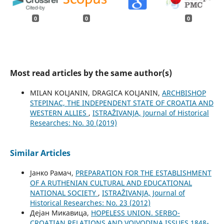
0
0
0
Most read articles by the same author(s)
MILAN KOLJANIN, DRAGICA KOLJANIN,
ARCHBISHOP
STEPINAC, THE INDEPENDENT STATE OF CROATIA AND
WESTERN ALLIES
,
ISTRAŽIVANJA, Јournal of Historical
Researches: No. 30 (2019)
Similar Articles
Јанко Рамач,
PREPARATION FOR THE ESTABLISHMENT
OF A RUTHENIAN CULTURAL AND EDUCATIONAL
NATIONAL SOCIETY
,
ISTRAŽIVANJA, Јournal of
Historical Researches: No. 23 (2012)
Дејан Микавица,
HOPELESS UNION. SERBO-
CROATIAN RELATIONS AND VOJVODINA ISSUES 1848-