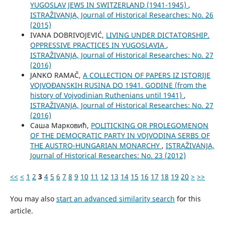
YUGOSLAV JEWS IN SWITZERLAND (1941-1945)
,
ISTRAŽIVANJA, Јournal of Historical Researches: No. 26
(2015)
IVANA DOBRIVOJEVIĆ,
LIVING UNDER DICTATORSHIP.
OPPRESSIVE PRACTICES IN YUGOSLAVIA
,
ISTRAŽIVANJA, Јournal of Historical Researches: No. 27
(2016)
JANKO RAMAČ,
A COLLECTION OF PAPERS IZ ISTORIJE
VOJVOĐANSKIH RUSINA DO 1941. GODINE (from the
history of Vojvodinian Ruthenians until 1941)
,
ISTRAŽIVANJA, Јournal of Historical Researches: No. 27
(2016)
Саша Марковић,
POLITICKING OR PROLEGOMENON
OF THE DEMOCRATIC PARTY IN VOJVODINA SERBS OF
THE AUSTRO-HUNGARIAN MONARCHY
,
ISTRAŽIVANJA,
Јournal of Historical Researches: No. 23 (2012)
<<
<
1
2
3
4
5
6
7
8
9
10
11
12
13
14
15
16
17
18
19
20
>
>>
You may also
start an advanced similarity search
for this
article.