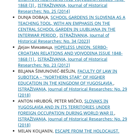
1868 (3)
,
ISTRAŽIVANJA, Јournal of Historical
Researches: No. 25 (2014)
DUNJA DOBAJA,
SCHOOL GARDENS IN SLOVENIA AS A
TEACHING TOOL, WITH AN EMPHASIS ON THE
CENTRAL SCHOOL GARDEN IN LJUBLJANA IN THE
INTERWAR PERIOD
,
ISTRAŽIVANJA, Јournal of
Historical Researches: No. 34 (2023)
Дејан Микавица,
HOPELESS UNION. SERBO-
CROATIAN RELATIONS AND VOJVODINA ISSUE 1848-
1868 (1)
,
ISTRAŽIVANJA, Јournal of Historical
Researches: No. 23 (2012)
BILЈANA ŠIMUNOVIĆ-BEŠLIN,
FACULTY OF LAW IN
SUBOTICA – “NORTHERN STAR” OF HIGHER
EDUCATION IN THE KINGDOM OF YUGOSLAVIA
,
ISTRAŽIVANJA, Јournal of Historical Researches: No. 29
(2018)
ANTON HRUBOŇ, PETER MIČKO,
SLOVAKS IN
YUGOSLAVIA AND IN ITS TERRITORIES UNDER
FOREIGN OCCUPATION DURING WORLD WAR II
,
ISTRAŽIVANJA, Јournal of Historical Researches: No. 29
(2018)
MILAN KOLJANIN,
ESCAPE FROM THE HOLOCAUST.