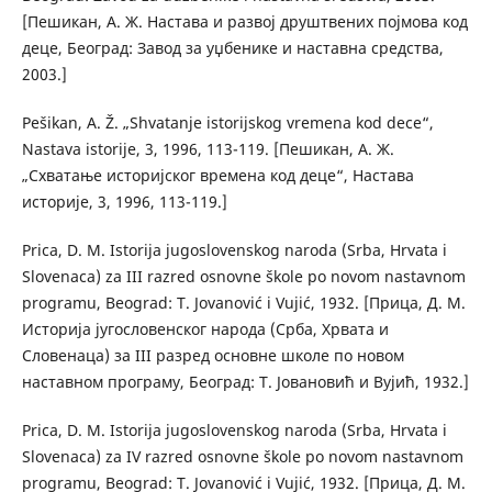
[Пешикан, А. Ж. Настава и развој друштвених појмова код
деце, Београд: Завод за уџбенике и наставна средства,
2003.]
Pešikan, A. Ž. „Shvatanje istorijskog vremena kod dece“,
Nastava istorije, 3, 1996, 113-119. [Пешикан, А. Ж.
„Схватање историјског времена код деце“, Настава
историје, 3, 1996, 113-119.]
Prica, D. M. Istorija jugoslovenskog naroda (Srba, Hrvata i
Slovenaca) za III razred osnovne škole po novom nastavnom
programu, Beograd: T. Jovanović i Vujić, 1932. [Прица, Д. М.
Историја југословенског народа (Срба, Хрвата и
Словенаца) за III разред основне школe по новом
наставном програму, Београд: Т. Јовановић и Вујић, 1932.]
Prica, D. M. Istorija jugoslovenskog naroda (Srba, Hrvata i
Slovenaca) za IV razred osnovne škole po novom nastavnom
programu, Beograd: T. Jovanović i Vujić, 1932. [Прица, Д. М.