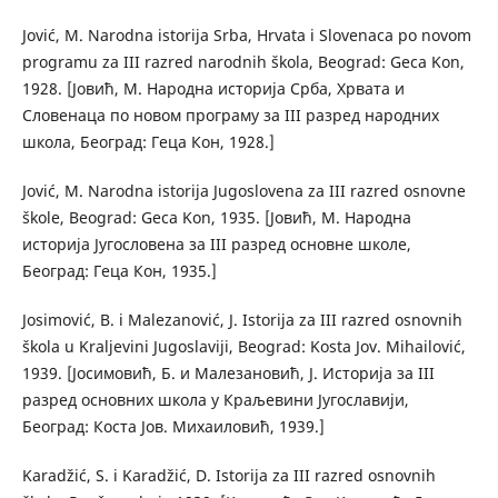
Jović, M. Narodna istorija Srba, Hrvata i Slovenaca po novom
programu za III razred narodnih škola, Beograd: Geca Kon,
1928. [Јовић, М. Народна историја Срба, Хрвата и
Словенаца по новом програму за III разред народних
школа, Београд: Геца Кон, 1928.]
Jović, M. Narodna istorija Jugoslovena za III razred osnovne
škole, Beograd: Geca Kon, 1935. [Јовић, М. Народна
историја Југословена за III разред основне школе,
Београд: Геца Кон, 1935.]
Josimović, B. i Malezanović, J. Istorija za III razred osnovnih
škola u Kraljevini Jugoslaviji, Beograd: Kosta Jov. Mihailović,
1939. [Јосимовић, Б. и Малезановић, Ј. Историја за III
разред основних школа у Краљевини Југославији,
Београд: Коста Јов. Михаиловић, 1939.]
Karadžić, S. i Karadžić, D. Istorija za III razred osnovnih