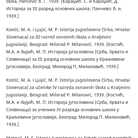
škola, Pančevo: b. i . 1939. [Караџић. С. и Караџић, Д.
Историја за III разред основних школа, Панчево: б. и.
1939.]
Kostić, M. A. i Ljujić, M. P. Istorija Jugoslovena (Srba, Hrvatai
Slovenaca) za III razred osnovnih škola u Kraljevini
Jugoslaviji, Beograd: Milorad P. Milanović, 1939. [Костић,
М.А. и Љујић, М. П. Историја Југословена (Срба, Хрвата и
Словенаца) за III разред основних школа у Краљевини
Југославији, Београд: Милорад П. Милановић, 1939.]
Kostić, M. A. i Ljujić, M. P. Istorija Jugoslovena (Srba, Hrvatai
Slovenaca) za učenike IV razreda osnovnih škola u Kraljevini
Jugoslaviji, Beograd: Milorad P. Milanović, 1939. [Костић,
М.А. и Љујић, М. П. Историја Југословена (Срба, Хрвата и
Словенаца) за ученике IV разреда основних школа у
Краљевини Југославији, Београд: Милорад П. Милановић,
1939.]
Matović, M. S. Istorija Jugoslovena za četvrti razred narodnih