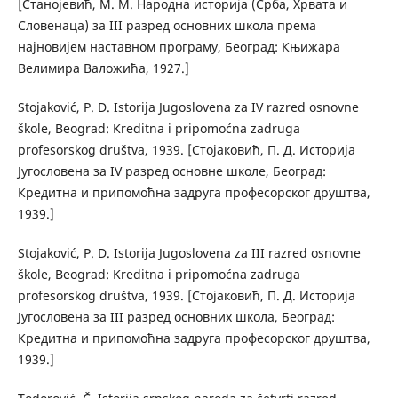
[Станојевић, М. М. Народна историја (Срба, Хрвата и
Словенаца) за III разред основних школа према
најновијем наставном програму, Београд: Књижара
Велимира Валожића, 1927.]
Stojaković, P. D. Istorija Jugoslovena za IV razred osnovne
škole, Beograd: Kreditna i pripomoćna zadruga
profesorskog društva, 1939. [Стојаковић, П. Д. Историја
Југословена за IV разред основне школе, Београд:
Кредитна и припомоћна задруга професорског друштва,
1939.]
Stojaković, P. D. Istorija Jugoslovena za III razred osnovne
škole, Beograd: Kreditna i pripomoćna zadruga
profesorskog društva, 1939. [Стојаковић, П. Д. Историја
Југословена за III разред основних школа, Београд:
Кредитна и припомоћна задруга професорског друштва,
1939.]