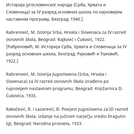
Историја југословенског народа (Срба, Хрвата и
Словенаца) за IV разред основних школа по најновијем
наставном програму, Београд: 1940.]
Rabrenović, M. Istorija Srba, Hrvata i Slovenaca za IV razred
osnovnih škola, Beograd: Rajković i Ćuković, 1922.
[Рабреновић, М. Историја Срба, Хрвата и Словенаца за IV
разред основних школа, Београд: Рајковић и Ћуковић,
1922.]
Rabrenović, M. Istorija Jugoslovena (Srba, Hrvata i
Slovenaca) za IV razred osnovnih škola izrađeno po
najnovijem nastavnom programu, Beograd: Knjižarnica D.
Ćukovića, 1935.
Rakočević, R. i Lazarević, Đ. Povijest Jugoslovena za III razred
osnovnih škola, izdanje na južnom narječju sredio Dragutin
Igl, Beograd: Narodna prosveta, 1933.