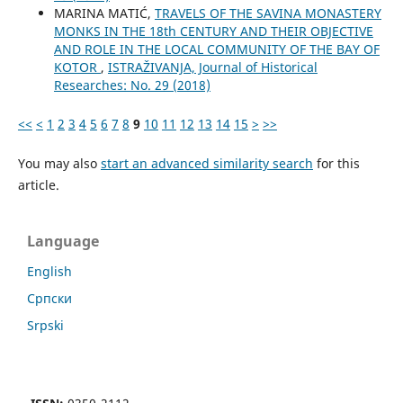
MARINA MATIĆ,
TRAVELS OF THE SAVINA MONASTERY
MONKS IN THE 18th CENTURY AND THEIR OBJECTIVE
AND ROLE IN THE LOCAL COMMUNITY OF THE BAY OF
KOTOR
,
ISTRAŽIVANJA, Јournal of Historical
Researches: No. 29 (2018)
<<
<
1
2
3
4
5
6
7
8
9
10
11
12
13
14
15
>
>>
You may also
start an advanced similarity search
for this
article.
Language
English
Cрпски
Srpski