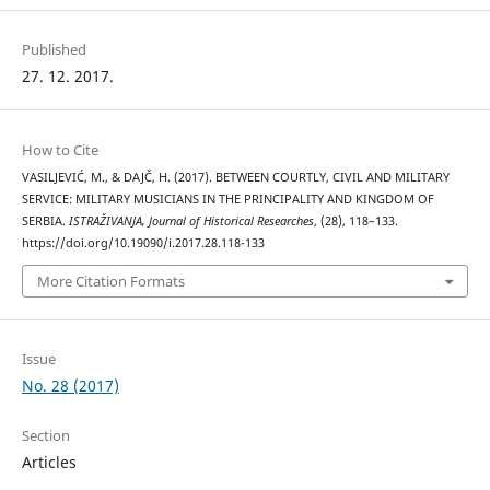
Published
27. 12. 2017.
How to Cite
VASILJEVIĆ, M., & DAJČ, H. (2017). BETWEEN COURTLY, CIVIL AND MILITARY
SERVICE: MILITARY MUSICIANS IN THE PRINCIPALITY AND KINGDOM OF
SERBIA.
ISTRAŽIVANJA, Јournal of Historical Researches
, (28), 118–133.
https://doi.org/10.19090/i.2017.28.118-133
More Citation Formats
Issue
No. 28 (2017)
Section
Articles