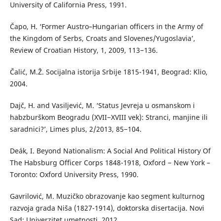
University of California Press, 1991.
Čapo, H. ‘Former Austro–Hungarian officers in the Army of
the Kingdom of Serbs, Croats and Slovenes/Yugoslavia’,
Review of Croatian History, 1, 2009, 113−136.
Čalić, M.Ž. Socijalna istorija Srbije 1815-1941, Beograd: Klio,
2004.
Dajč, H. and Vasiljević, M. ‘Status Jevreja u osmanskom i
habzburškom Beogradu (XVII−XVIII vek): Stranci, manjine ili
saradnici?’, Limes plus, 2/2013, 85−104.
Deák, I. Beyond Nationalism: A Social And Political History Of
The Habsburg Officer Corps 1848-1918, Oxford − New York –
Toronto: Oxford University Press, 1990.
Gavrilović, M. Muzičko obrazovanje kao segment kulturnog
razvoja grada Niša (1827-1914), doktorska disertacija. Novi
Sad: Univerzitet umetnosti, 2012.