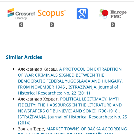
0
0
0
Similar Articles
Aлександар Касаш,
A PROTOCOL ON EXTRADITION
OF WAR CRIMINALS SIGNED BETWEEN THE
DEMOCRATIC FEDERAL YUGOSLAVIA AND HUNGARY,
FROM NOVEMBER 1945
,
ISTRAŽIVANJA, Јournal of
Historical Researches: No. 22 (2011)
Александар Хорват,
POLITICAL LEGITIMACY, MYTH,
FIDELITY: THE HABSBURGS IN THE LITERATURE AND
NEWSPAPERS OF BUNJEVCI AND ŠOKCI 1790-1918
,
ISTRAŽIVANJA, Јournal of Historical Researches: No. 25
(2014)
Золтан Ђере,
MARKET TOWNS OF BAČKA ACCORDING