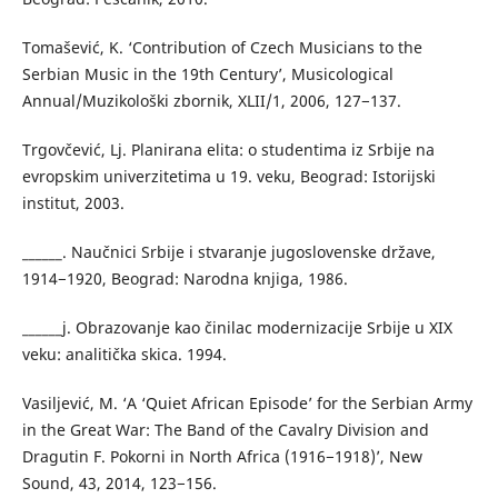
Tomašević, K. ‘Contribution of Czech Musicians to the
Serbian Music in the 19th Century’, Musicological
Annual/Muzikološki zbornik, XLII/1, 2006, 127−137.
Trgovčević, Lj. Planirana elita: o studentima iz Srbije na
evropskim univerzitetima u 19. veku, Beograd: Istorijski
institut, 2003.
______. Naučnici Srbije i stvaranje jugoslovenske države,
1914−1920, Beograd: Narodna knjiga, 1986.
______j. Obrazovanje kao činilac modernizacije Srbije u XIX
veku: analitička skica. 1994.
Vasiljević, M. ‘A ‘Quiet African Episode’ for the Serbian Army
in the Great War: The Band of the Cavalry Division and
Dragutin F. Pokorni in North Africa (1916−1918)’, New
Sound, 43, 2014, 123−156.