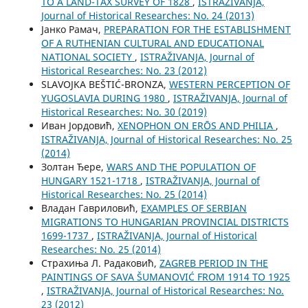
TO A LAND-TAX SURVEY OF 1828
,
ISTRAŽIVANJA,
Јournal of Historical Researches: No. 24 (2013)
Јанко Рамач,
PREPARATION FOR THE ESTABLISHMENT
OF A RUTHENIAN CULTURAL AND EDUCATIONAL
NATIONAL SOCIETY
,
ISTRAŽIVANJA, Јournal of
Historical Researches: No. 23 (2012)
SLAVOJKA BEŠTIĆ-BRONZA,
WESTERN PERCEPTION OF
YUGOSLAVIA DURING 1980
,
ISTRAŽIVANJA, Јournal of
Historical Researches: No. 30 (2019)
Иван Јордовић,
XENOPHON ON ЕRŌS AND PHILIA
,
ISTRAŽIVANJA, Јournal of Historical Researches: No. 25
(2014)
Золтан Ђере,
WARS AND THE POPULATION OF
HUNGARY 1521-1718
,
ISTRAŽIVANJA, Јournal of
Historical Researches: No. 25 (2014)
Владан Гавриловић,
EXAMPLES OF SERBIAN
MIGRATIONS TO HUNGARIAN PROVINCIAL DISTRICTS
1699-1737
,
ISTRAŽIVANJA, Јournal of Historical
Researches: No. 25 (2014)
Страхиња Л. Радаковић,
ZAGREB PERIOD IN THE
PAINTINGS OF SAVA ŠUMANOVIĆ FROM 1914 TO 1925
,
ISTRAŽIVANJA, Јournal of Historical Researches: No.
23 (2012)