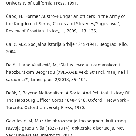
University of California Press, 1991.
Čapo, H. ‘Former Austro–Hungarian officers in the Army of
the Kingdom of Serbs, Croats and Slovenes/Yugoslavia’,
Review of Croatian History, 1, 2009, 113−136.
Čalić, M.Ž. Socijalna istorija Srbije 1815-1941, Beograd: Klio,
2004.
Dajč, H. and Vasiljević, M. ‘Status Jevreja u osmanskom i
habzburškom Beogradu (XVII−XVIII vek): Stranci, manjine ili
saradnici?’, Limes plus, 2/2013, 85−104.
Deák, I. Beyond Nationalism: A Social And Political History Of
The Habsburg Officer Corps 1848-1918, Oxford − New York –
Toronto: Oxford University Press, 1990.
Gavrilović, M. Muzičko obrazovanje kao segment kulturnog
razvoja grada Niša (1827-1914), doktorska disertacija. Novi
Sad: Univerzitet umetnosti, 2012.