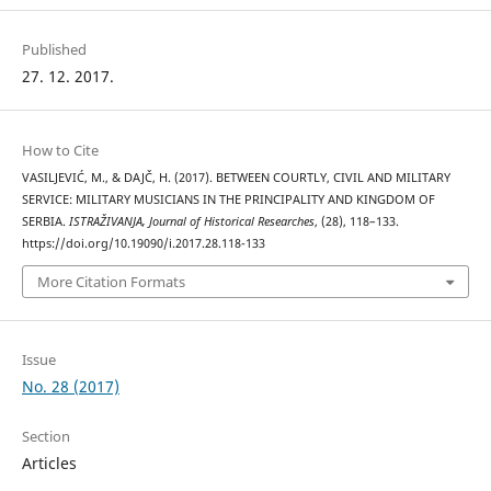
Published
27. 12. 2017.
How to Cite
VASILJEVIĆ, M., & DAJČ, H. (2017). BETWEEN COURTLY, CIVIL AND MILITARY
SERVICE: MILITARY MUSICIANS IN THE PRINCIPALITY AND KINGDOM OF
SERBIA.
ISTRAŽIVANJA, Јournal of Historical Researches
, (28), 118–133.
https://doi.org/10.19090/i.2017.28.118-133
More Citation Formats
Issue
No. 28 (2017)
Section
Articles