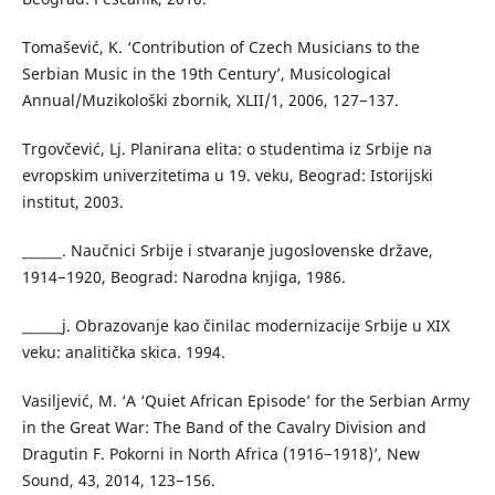
Tomašević, K. ‘Contribution of Czech Musicians to the
Serbian Music in the 19th Century’, Musicological
Annual/Muzikološki zbornik, XLII/1, 2006, 127−137.
Trgovčević, Lj. Planirana elita: o studentima iz Srbije na
evropskim univerzitetima u 19. veku, Beograd: Istorijski
institut, 2003.
______. Naučnici Srbije i stvaranje jugoslovenske države,
1914−1920, Beograd: Narodna knjiga, 1986.
______j. Obrazovanje kao činilac modernizacije Srbije u XIX
veku: analitička skica. 1994.
Vasiljević, M. ‘A ‘Quiet African Episode’ for the Serbian Army
in the Great War: The Band of the Cavalry Division and
Dragutin F. Pokorni in North Africa (1916−1918)’, New
Sound, 43, 2014, 123−156.