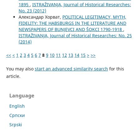
1895
,
ISTRAŽIVANJA, Јournal of Historical Researches:
No. 23 (2012)
Александар Хорват,
POLITICAL LEGITIMACY, MYTH,
FIDELITY: THE HABSBURGS IN THE LITERATURE AND
NEWSPAPERS OF BUNJEVCI AND ŠOKCI 1790-1918
,
ISTRAŽIVANJA, Јournal of Historical Researches: No. 25
(2014)
<<
<
1
2
3
4
5
6
7
8
9
10
11
12
13
14
15
>
>>
You may also
start an advanced similarity search
for this
article.
Language
English
Cрпски
Srpski