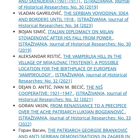
AND SKENDERIJA (1901–1911)
,
ISTRAŽIVANJA, Јournal
of Historical Researches: No. 30 (2019)
VLADAN GAVRILOVIĆ,
THE SERBIAN VOJVODINA: IDEA
AND BORDERS UNTIL 1918
,
ISTRAŽIVANJA, Јournal of
Historical Researches: No. 34 (2023)
BOJAN SIMIĆ,
ITALIAN DIPLOMACY ON MILAN
STOJADINOVIĆ AFTER HIS FALL FROM POWER
,
ISTRAŽIVANJA, Јournal of Historical Researches: No. 30
(2019)
ALEKSANDAR RISTIĆ,
THE VAMPIRLIJA HILL IN THE
VILLAGE OF MIJAJLOVAC (TRSTENIK): A POSSIBLE
LOCATION FOR THE BIRTHPLACE OF EUROPEAN
‘VAMPIROLOGY’
,
ISTRAŽIVANJA, Јournal of Historical
Researches: No. 32 (2021)
DEJAN D. ANTIĆ, IVAN M. BECIĆ,
THE NIŠ
COOPERATIVE: 1921‒1947
,
ISTRAŽIVANJA, Јournal of
Historical Researches: No. 32 (2021)
GORAN VASIN,
FROM RENAISSANCE TO A PRECIPICE
OVER THE ACHE PATRIARCH LUKIJAN BOGDANOVIĆ
,
ISTRAŽIVANJA, Јournal of Historical Researches: No. 33
(2022)
Горан Васин,
THE PATRIARCH GEORGIJE BRANKOVIĆ
AND ANTI-SERBIAN DEMONSTRATIONS IN ZAGREB IN