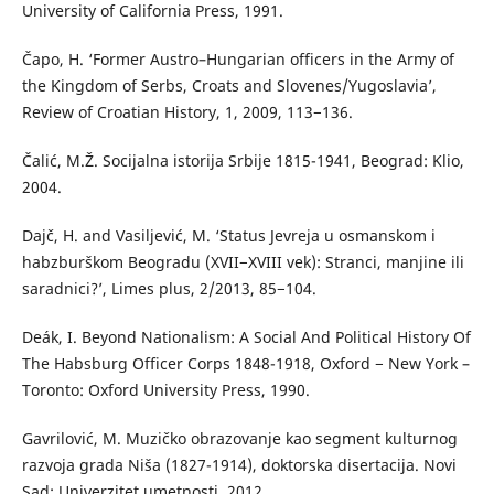
University of California Press, 1991.
Čapo, H. ‘Former Austro–Hungarian officers in the Army of
the Kingdom of Serbs, Croats and Slovenes/Yugoslavia’,
Review of Croatian History, 1, 2009, 113−136.
Čalić, M.Ž. Socijalna istorija Srbije 1815-1941, Beograd: Klio,
2004.
Dajč, H. and Vasiljević, M. ‘Status Jevreja u osmanskom i
habzburškom Beogradu (XVII−XVIII vek): Stranci, manjine ili
saradnici?’, Limes plus, 2/2013, 85−104.
Deák, I. Beyond Nationalism: A Social And Political History Of
The Habsburg Officer Corps 1848-1918, Oxford − New York –
Toronto: Oxford University Press, 1990.
Gavrilović, M. Muzičko obrazovanje kao segment kulturnog
razvoja grada Niša (1827-1914), doktorska disertacija. Novi
Sad: Univerzitet umetnosti, 2012.