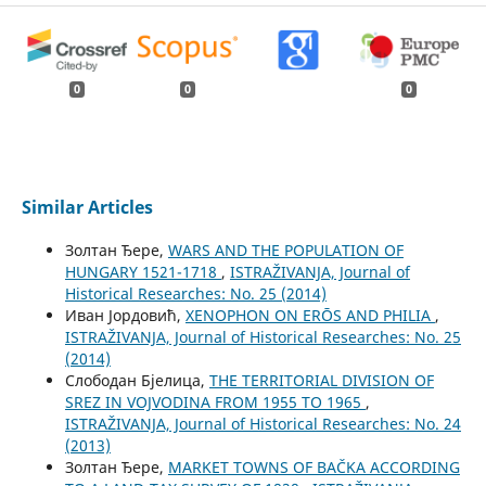
0
0
0
Similar Articles
Золтан Ђере,
WARS AND THE POPULATION OF
HUNGARY 1521-1718
,
ISTRAŽIVANJA, Јournal of
Historical Researches: No. 25 (2014)
Иван Јордовић,
XENOPHON ON ЕRŌS AND PHILIA
,
ISTRAŽIVANJA, Јournal of Historical Researches: No. 25
(2014)
Слободан Бјелица,
THE TERRITORIAL DIVISION OF
SREZ IN VOJVODINA FROM 1955 TO 1965
,
ISTRAŽIVANJA, Јournal of Historical Researches: No. 24
(2013)
Золтан Ђере,
MARKET TOWNS OF BAČKA ACCORDING