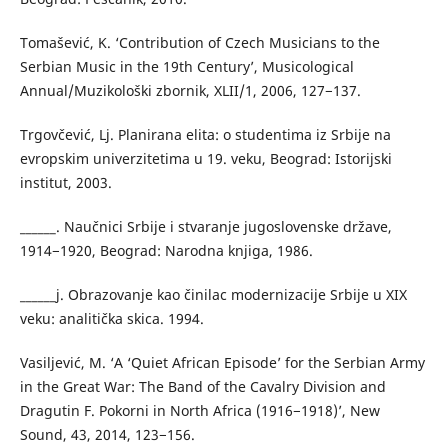
Tomašević, K. ‘Contribution of Czech Musicians to the
Serbian Music in the 19th Century’, Musicological
Annual/Muzikološki zbornik, XLII/1, 2006, 127−137.
Trgovčević, Lj. Planirana elita: o studentima iz Srbije na
evropskim univerzitetima u 19. veku, Beograd: Istorijski
institut, 2003.
______. Naučnici Srbije i stvaranje jugoslovenske države,
1914−1920, Beograd: Narodna knjiga, 1986.
______j. Obrazovanje kao činilac modernizacije Srbije u XIX
veku: analitička skica. 1994.
Vasiljević, M. ‘A ‘Quiet African Episode’ for the Serbian Army
in the Great War: The Band of the Cavalry Division and
Dragutin F. Pokorni in North Africa (1916−1918)’, New
Sound, 43, 2014, 123−156.