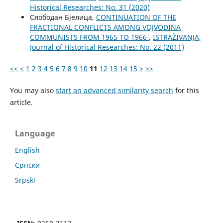
Historical Researches: No. 31 (2020)
Слободан Бјелица,
CONTINUATION OF THE
FRACTIONAL CONFLICTS AMONG VOJVODINA
COMMUNISTS FROM 1965 TO 1966
,
ISTRAŽIVANJA,
Јournal of Historical Researches: No. 22 (2011)
<<
<
1
2
3
4
5
6
7
8
9
10
11
12
13
14
15
>
>>
You may also
start an advanced similarity search
for this
article.
Language
English
Cрпски
Srpski