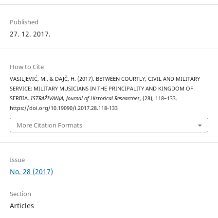
Published
27. 12. 2017.
How to Cite
VASILJEVIĆ, M., & DAJČ, H. (2017). BETWEEN COURTLY, CIVIL AND MILITARY
SERVICE: MILITARY MUSICIANS IN THE PRINCIPALITY AND KINGDOM OF
SERBIA.
ISTRAŽIVANJA, Јournal of Historical Researches
, (28), 118–133.
https://doi.org/10.19090/i.2017.28.118-133
More Citation Formats
Issue
No. 28 (2017)
Section
Articles