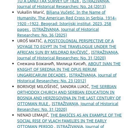
TO A LAND-TAX SURVEY OF 1828
,
ISTRAŽIVANJA,
Јournal of Historical Researches: No. 24 (2013)
Vukašin Marić,
Biljana Vučetić, In the Name of
Humanity. The American Red Cross in Serbia, 1914–
1920 –1922, Beograd: Istorijski institut, 2023, 258
pages
,
ISTRAŽIVANJA, Јournal of Historical
Researches: No. 36 (2025)
UROŠ MATIĆ,
A POSTCOLONIAL PERSPECTIVE OF A
VOYAGE TO EGYPT IN THE TRAVELOGUE UNDER THE
AFRICAN SUN BY MILORAD RAJČEVIĆ
,
ISTRAŽIVANJA,
Јournal of Historical Researches: No. 31 (2020)
Снежана Божанић, Милица Кисић,
ABOUT IVAN THE
KNIGHT OF SREDNA IN THE OPUS RERUM
UNGARICARUM DECADES
,
ISTRAŽIVANJA, Јournal of
Historical Researches: No. 23 (2012)
BORIVOJE MILOŠEVIĆ, SANDRA LUKIĆ,
THE SERBIAN
ORTHODOX CHURCH AND SERBIAN EDUCATION IN
BOSNIA AND HERZEGOVINA IN THE LAST CENTURY OF
OTTOMAN RULE
,
ISTRAŽIVANJA, Јournal of Historical
Researches: No. 31 (2020)
NENAD LEMAJIĆ,
THE BAKIĆES AS AN EXAMPLE OF THE
SOCIAL RISE OF VLACH FAMILIES IN THE EARLY
OTTOMAN PERIOD
,
ISTRAŽIVANJA, Јournal of