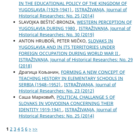
IN THE EDUCATIONAL POLICY OF THE KINGDOM OF
YUGOSLAVIA (1929-1941)
,
ISTRAŽIVANJA, Јournal of
Historical Researches: No. 25 (2014)
SLAVOJKA BEŠTIĆ-BRONZA,
WESTERN PERCEPTION OF
YUGOSLAVIA DURING 1980
,
ISTRAŽIVANJA, Јournal of
Historical Researches: No. 30 (2019)
ANTON HRUBOŇ, PETER MIČKO,
SLOVAKS IN
YUGOSLAVIA AND IN ITS TERRITORIES UNDER
FOREIGN OCCUPATION DURING WORLD WAR II
,
ISTRAŽIVANJA, Јournal of Historical Researches: No. 29
(2018)
Драгица Кољанин,
FORMING A NEW CONCEPT OF
TEACHING HISTORY IN ELEMENTARY SCHOOLS IN
SERBIA (1948–1952)
,
ISTRAŽIVANJA, Јournal of
Historical Researches: No. 23 (2012)
Саша Марковић,
POLITICAL CHALLANGE S OF
SLOVAKS IN VOJVODINA CONCERNING THEIR
IDENTITY 1919-1941
,
ISTRAŽIVANJA, Јournal of
Historical Researches: No. 25 (2014)
1
2
3
4
5
6
>
>>