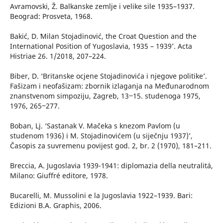
Avramovski, Ž. Balkanske zemlje i velike sile 1935–1937.
Beograd: Prosveta, 1968.
Bakić, D. ʽMilan Stojadinović, the Croat Question and the
International Position of Yugoslavia, 1935 – 1939ʼ. Acta
Histriae 26. 1/2018, 207–224.
Biber, D. ‘Britanske ocjene Stojadinovića i njegove politike’.
Fašizam i neofašizam: zbornik izlaganja na Međunarodnom
znanstvenom simpoziju, Zagreb, 13‒15. studenoga 1975,
1976, 265‒277.
Boban, Lj. ‘Sastanak V. Mačeka s knezom Pavlom (u
studenom 1936) i M. Stojadinovićem (u siječnju 1937)’,
Časopis za suvremenu povijest god. 2, br. 2 (1970), 181–211.
Breccia, A. Jugoslavia 1939-1941: diplomazia della neutralitá,
Milano: Giuffré editore, 1978.
Bucarelli, M. Mussolini e la Jugoslavia 1922–1939. Bari:
Edizioni B.A. Graphis, 2006.