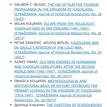
DALIBOR Z. VELOJIĆ,
THE USE OF FILM FOR TOURISM
PROPAGANDA IN THE KINGDOM OF YUGOSLAVIA
,
ISTRAŽIVANJA, Јournal of Historical Researches: No. 36
(2025)
MILAN KOLJANIN,
ESCAPE FROM THE HOLOCAUST.
YUGOSLAV JEWS IN SWITZERLAND (1941-1945)
,
ISTRAŽIVANJA, Јournal of Historical Researches: No. 26
(2015)
PETAR ŽARKOVIĆ, MILIVOJ BEŠLIN,
YUGOSLAVIA AND
DE GAULLE’S REVISION OF THE COLD WAR
,
ISTRAŽIVANJA, Јournal of Historical Researches: No. 33
(2022)
ÁGNES TAMÁS,
OLD-NEW ENEMIES IN HUNGARIAN
AND YUGOSLAV CARICATURES AFTER THE SECOND
WORLD WAR (1945–1947)
,
ISTRAŽIVANJA, Јournal of
Historical Researches: No. 28 (2017)
DRAGICA KOLJANIN,
METHODOLOGICAL AND
MOTIVATIONAL BASIS OF HISTORY TEXTBOOKS FOR
PRIMARY SCHOOLS IN THE KINGDOM OF YUGOSLAVIA
(1918-1941)
,
ISTRAŽIVANJA, Јournal of Historical
Researches: No. 26 (2015)
Драгица Кољанин,
THE QUESTION OF SCHOOLBOOKS