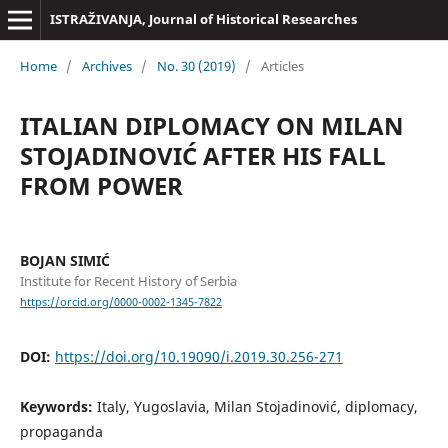
ISTRAŽIVANJA, Јournal of Historical Researches
Home
/
Archives
/
No. 30 (2019)
/
Articles
ITALIAN DIPLOMACY ON MILAN
STOJADINOVIĆ AFTER HIS FALL
FROM POWER
BOJAN SIMIĆ
Institute for Recent History of Serbia
https://orcid.org/0000-0002-1345-7822
DOI:
https://doi.org/10.19090/i.2019.30.256-271
Keywords:
Italy, Yugoslavia, Milan Stojadinović, diplomacy,
propaganda