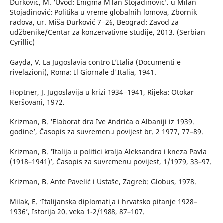
Đurković, M. ‘Uvod: Enigma Milan Stojadinović’. u Milan
Stojadinović: Politika u vreme globalnih lomova, Zbornik
radova, ur. Miša Đurković 7‒26, Beograd: Zavod za
udžbenike/Centar za konzervativne studije, 2013. (Serbian
Cyrillic)
Gayda, V. La Jugoslavia contro L’Italia (Documenti e
rivelazioni), Roma: Il Giornale d'Italia, 1941.
Hoptner, J. Jugoslavija u krizi 1934‒1941, Rijeka: Otokar
Keršovani, 1972.
Krizman, B. ‘Elaborat dra Ive Andrića o Albaniji iz 1939.
godine’, Časopis za suvremenu povijest br. 2 1977, 77–89.
Krizman, B. ‘Italija u politici kralja Aleksandra i kneza Pavla
(1918–1941)’, Časopis za suvremenu povijest, 1/1979, 33–97.
Krizman, B. Ante Pavelić i Ustaše, Zagreb: Globus, 1978.
Milak, E. ‘Italijanska diplomatija i hrvatsko pitanje 1928–
1936’, Istorija 20. veka 1-2/1988, 87–107.