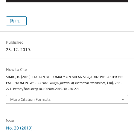
PDF
Published
25. 12. 2019.
How to Cite
SIMIĆ, B. (2019). ITALIAN DIPLOMACY ON MILAN STOJADINOVIĆ AFTER HIS
FALL FROM POWER.
ISTRAŽIVANJA, Јournal of Historical Researches
, (30), 256–
271. https://doi.org/10.19090/i.2019.30.256-271
More Citation Formats
Issue
No. 30 (2019)