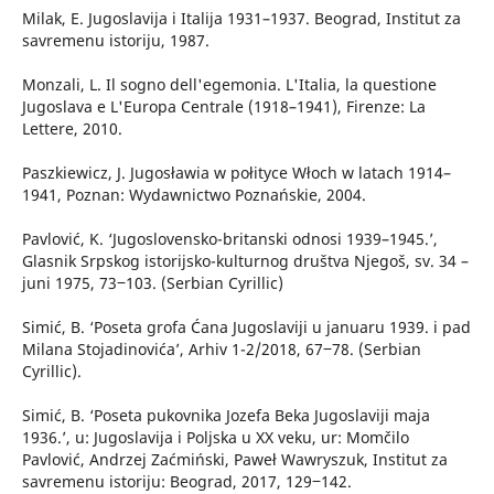
Milak, E. Jugoslavija i Italija 1931–1937. Beograd, Institut za
savremenu istoriju, 1987.
Monzali, L. Il sogno dell'egemonia. L'Italia, la questione
Jugoslava e L'Europa Centrale (1918–1941), Firenze: La
Lettere, 2010.
Paszkiewicz, J. Jugosławia w połityce Włoch w latach 1914–
1941, Poznan: Wydawnictwo Poznańskie, 2004.
Pavlović, K. ‘Jugoslovensko-britanski odnosi 1939–1945.’,
Glasnik Srpskog istorijsko-kulturnog društva Njegoš, sv. 34 –
juni 1975, 73‒103. (Serbian Cyrillic)
Simić, B. ‘Poseta grofa Ćana Jugoslaviji u januaru 1939. i pad
Milana Stojadinovića’, Arhiv 1-2/2018, 67‒78. (Serbian
Cyrillic).
Simić, B. ‘Poseta pukovnika Jozefa Beka Jugoslaviji maja
1936.’, u: Jugoslavija i Poljska u XX veku, ur: Momčilo
Pavlović, Andrzej Zaćmiński, Paweł Wawryszuk, Institut za
savremenu istoriju: Beograd, 2017, 129‒142.