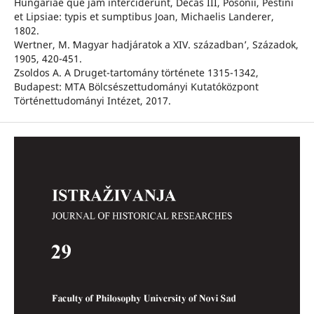
Hungariae que jam interciderunt, Decas III, Posonii, Pestini
et Lipsiae: typis et sumptibus Joan, Michaelis Landerer,
1802.
Wertner, M. ʻMagyar hadjáratok a XIV. századbanʼ, Századok,
1905, 420-451.
Zsoldos A. A Druget-tartomány története 1315-1342,
Budapest: MTA Bölcsészettudományi Kutatóközpont
Történettudományi Intézet, 2017.