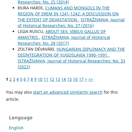
Researches: No. 25 (2014)
ĐURA HARDI,
CUMANS AND MONGOLS IN THE
REGION OF SREM IN 1241-1242: A DISCUSSION ON
THE EXTENT OF DEVASTATION
,
ISTRAŽIVANJA, Јournal
of Historical Researches: No. 27 (2016)
LIGIA RUSCU,
ABOUT SEX. VIBIUS GALLUS OF
AMASTRIS
,
ISTRAŽIVANJA, Јournal of Historical
Researches: No. 28 (2017)
ZOLTÁN DÉVAVÁRI,
HUNGARIAN DIPLOMACY AND THE
DISINTEGRATION OF YUGOSLAVIA 1990–1991
,
ISTRAŽIVANJA, Јournal of Historical Researches: No. 33
(2022)
1
2
3
4
5
6
7
8
9
10
11
12
13
14
15
16
17
>
>>
You may also
start an advanced similarity search
for this
article.
Language
English