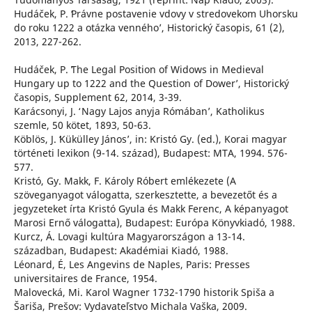
Hudáček, P. ʻPrávne postavenie vdovy v stredovekom Uhorsku
do roku 1222 a otázka vennéhoʼ, Historický časopis, 61 (2),
2013, 227-262.
Hudáček, P. ʻThe Legal Position of Widows in Medieval
Hungary up to 1222 and the Question of Dowerʼ, Historický
časopis, Supplement 62, 2014, 3-39.
Karácsonyi, J. ʻ Nagy Lajos anyja Rómábanʼ, Katholikus
szemle, 50 kötet, 1893, 50-63.
Köblös, J. ʻKükülley Jánosʼ, in: Kristó Gy. (ed.), Korai magyar
történeti lexikon (9-14. század), Budapest: MTA, 1994. 576-
577.
Kristó, Gy. Makk, F. Károly Róbert emlékezete (A
szöveganyagot válogatta, szerkesztette, a bevezetőt és a
jegyzeteket írta Kristó Gyula és Makk Ferenc, A képanyagot
Marosi Ernő válogatta), Budapest: Európa Könyvkiadó, 1988.
Kurcz, Á. Lovagi kultúra Magyarországon a 13-14.
században, Budapest: Akadémiai Kiadó, 1988.
Léonard, É, Les Angevins de Naples, Paris: Presses
universitaires de France, 1954.
Malovecká, Mi. Karol Wagner 1732-1790 historik Spiša a
Šariša, Prešov: Vydavateľstvo Michala Vaška, 2009.