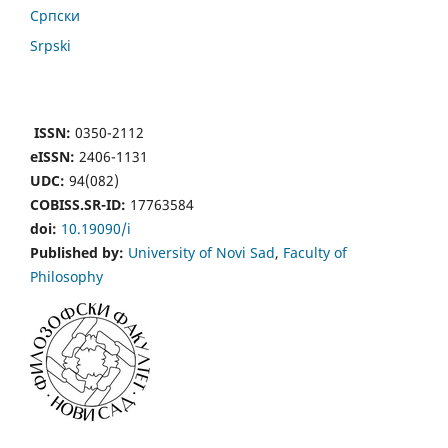
Cрпски
Srpski
ISSN:
0350-2112
eISSN:
2406-1131
UDC:
94(082)
COBISS.SR-ID:
17763584
doi:
10.19090/i
Published by:
University of Novi Sad
,
Faculty of
Philosophy