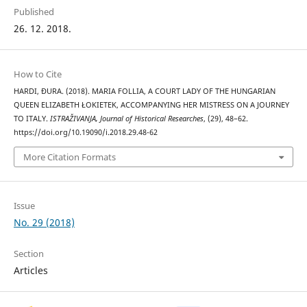
Published
26. 12. 2018.
How to Cite
HARDI, ĐURA. (2018). MARIA FOLLIA, A COURT LADY OF THE HUNGARIAN
QUEEN ELIZABETH ŁOKIETEK, ACCOMPANYING HER MISTRESS ON A JOURNEY
TO ITALY.
ISTRAŽIVANJA, Јournal of Historical Researches
, (29), 48–62.
https://doi.org/10.19090/i.2018.29.48-62
More Citation Formats
Issue
No. 29 (2018)
Section
Articles