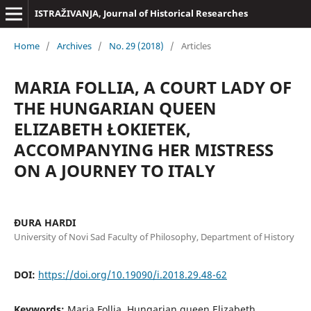
ISTRAŽIVANJA, Јournal of Historical Researches
Home
/
Archives
/
No. 29 (2018)
/
Articles
MARIA FOLLIA, A COURT LADY OF
THE HUNGARIAN QUEEN
ELIZABETH ŁOKIETEK,
ACCOMPANYING HER MISTRESS
ON A JOURNEY TO ITALY
ĐURA HARDI
University of Novi Sad Faculty of Philosophy, Department of History
DOI:
https://doi.org/10.19090/i.2018.29.48-62
Keywords:
Maria Follia, Hungarian queen Elizabeth