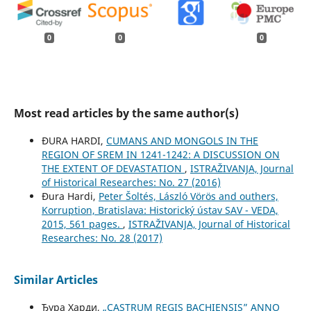
0
0
0
Most read articles by the same author(s)
ĐURA HARDI,
CUMANS AND MONGOLS IN THE
REGION OF SREM IN 1241-1242: A DISCUSSION ON
THE EXTENT OF DEVASTATION
,
ISTRAŽIVANJA, Јournal
of Historical Researches: No. 27 (2016)
Đura Hardi,
Peter Šoltés, László Vörös and outhers,
Korruption, Bratislava: Historický ústav SAV - VEDA,
2015, 561 pages.
,
ISTRAŽIVANJA, Јournal of Historical
Researches: No. 28 (2017)
Similar Articles
Ђура Харди,
„CASTRUM REGIS BACHIENSIS” ANNO