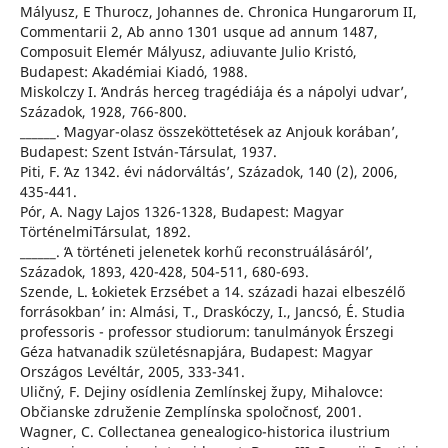
Mályusz, E Thurocz, Johannes de. Chronica Hungarorum II,
Commentarii 2, Ab anno 1301 usque ad annum 1487,
Composuit Elemér Mályusz, adiuvante Julio Kristó,
Budapest: Akadémiai Kiadó, 1988.
Miskolczy I. ʻAndrás herceg tragédiája és a nápolyi udvarʼ,
Századok, 1928, 766-800.
______. ʻMagyar-olasz összeköttetések az Anjouk korábanʼ,
Budapest: Szent István-Társulat, 1937.
Piti, F. ʻAz 1342. évi nádorváltásʼ, Századok, 140 (2), 2006,
435-441.
Pór, A. Nagy Lajos 1326-1328, Budapest: Magyar
TörténelmiTársulat, 1892.
______. ʻA történeti jelenetek korhű reconstruálásárólʼ,
Századok, 1893, 420-428, 504-511, 680-693.
Szende, L. ʻŁokietek Erzsébet a 14. századi hazai elbeszélő
forrásokbanʼ in: Almási, T., Draskóczy, I., Jancsó, É. Studia
professoris - professor studiorum: tanulmányok Érszegi
Géza hatvanadik születésnapjára, Budapest: Magyar
Országos Levéltár, 2005, 333-341.
Uličný, F. Dejiny osídlenia Zemlínskej župy, Mihalovce:
Občianske združenie Zemplínska spoločnosť, 2001.
Wagner, C. Collectanea genealogico-historica ilustrium