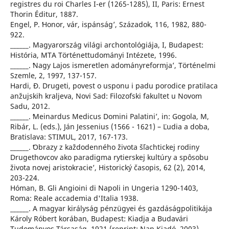
registres du roi Charles I-er (1265-1285), II, Paris: Ernest
Thorin Éditur, 1887.
Engel, P. ʻHonor, vár, ispánságʼ, Századok, 116, 1982, 880-
922.
______. Magyarország világi archontológiája, I, Budapest:
História, MTA Történettudományi Intézete, 1996.
______. ʻNagy Lajos ismeretlen adományreformjaʼ, Történelmi
Szemle, 2, 1997, 137-157.
Hardi, Đ. Drugeti, povest o usponu i padu porodice pratilaca
anžujskih kraljeva, Novi Sad: Filozofski fakultet u Novom
Sadu, 2012.
______. ʻMeinardus Medicus Domini Palatiniʼ, in: Gogola, M,
Ribár, L. (eds.), Ján Jessenius (1566 - 1621) – Ľudia a doba,
Bratislava: STIMUL, 2017, 167-173.
______. ʻObrazy z každodenného života šľachtickej rodiny
Drugethovcov ako paradigma rytierskej kultúry a spôsobu
života novej aristokracieʼ, Historický časopis, 62 (2), 2014,
203-224.
Hóman, B. Gli Angioini di Napoli in Ungeria 1290-1403,
Roma: Reale accademia d'Italia 1938.
______. A magyar királyság pénzügyei és gazdáságpolitikája
Károly Róbert korában, Budapest: Kiadja a Budavári
Tudományos Társaság, 1921 (reprint: Nap Kiadó, 2003).