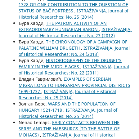
1328 OR ONE CONTRIBUTION TO THE QUESTION OF
STATUS OF BAČ FORTRESS
,
ISTRAŽIVANJA, Јournal of
Historical Researches: No. 25 (2014)
Ђура Харди,
THE PATRON ACTIVITY OF AN
EXTRAORDINARY HUNGARIAN BARON
,
ISTRAŽIVANJA,
Јournal of Historical Researches: No. 23 (2012)
Ђура Харди,
THE CHRONOLOGY OF A CAMPAIGN OF
PALATINE WILLIAM DRUGETH
,
ISTRAŽIVANJA, Јournal
of Historical Researches: No. 24 (2013)
Ђура Харди,
HISTORIOGRAPHY OF THE DRUGET’S
FAMILY IN THE MIDDLE AGES
,
ISTRAŽIVANJA, Јournal
of Historical Researches: No. 22 (2011)
Владан Гавриловић,
EXAMPLES OF SERBIAN
MIGRATIONS TO HUNGARIAN PROVINCIAL DISTRICTS
1699-1737
,
ISTRAŽIVANJA, Јournal of Historical
Researches: No. 25 (2014)
Золтан Ђере,
WARS AND THE POPULATION OF
HUNGARY 1521-1718
,
ISTRAŽIVANJA, Јournal of
Historical Researches: No. 25 (2014)
Nenad Lemajić,
EARLY CONTACTS BETWEEN THE
SERBS AND THE HABSBURGS (TO THE BATTLE OF
MOHACS)
,
ISTRAŽIVANJA, Јournal of Historical