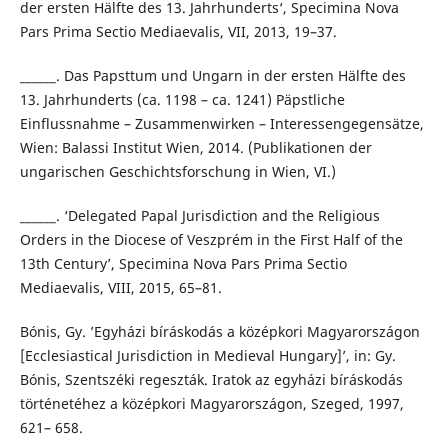
der ersten Hälfte des 13. Jahrhunderts‘, Specimina Nova
Pars Prima Sectio Mediaevalis, VII, 2013, 19–37.
______. Das Papsttum und Ungarn in der ersten Hälfte des
13. Jahrhunderts (ca. 1198 – ca. 1241) Päpstliche
Einflussnahme – Zusammenwirken – Interessengegensätze,
Wien: Balassi Institut Wien, 2014. (Publikationen der
ungarischen Geschichtsforschung in Wien, VI.)
______. ‘Delegated Papal Jurisdiction and the Religious
Orders in the Diocese of Veszprém in the First Half of the
13th Century’, Specimina Nova Pars Prima Sectio
Mediaevalis, VIII, 2015, 65–81.
Bónis, Gy. ’Egyházi bíráskodás a középkori Magyarországon
[Ecclesiastical Jurisdiction in Medieval Hungary]’, in: Gy.
Bónis, Szentszéki regeszták. Iratok az egyházi bíráskodás
történetéhez a középkori Magyarországon, Szeged, 1997,
621– 658.