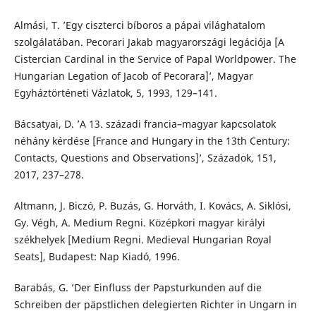
Almási, T. ’Egy ciszterci bíboros a pápai világhatalom
szolgálatában. Pecorari Jakab magyarországi legációja [A
Cistercian Cardinal in the Service of Papal Worldpower. The
Hungarian Legation of Jacob of Pecorara]’, Magyar
Egyháztörténeti Vázlatok, 5, 1993, 129–141.
Bácsatyai, D. ’A 13. századi francia–magyar kapcsolatok
néhány kérdése [France and Hungary in the 13th Century:
Contacts, Questions and Observations]’, Századok, 151,
2017, 237–278.
Altmann, J. Biczó, P. Buzás, G. Horváth, I. Kovács, A. Siklósi,
Gy. Végh, A. Medium Regni. Középkori magyar királyi
székhelyek [Medium Regni. Medieval Hungarian Royal
Seats], Budapest: Nap Kiadó, 1996.
Barabás, G. ’Der Einfluss der Papsturkunden auf die
Schreiben der päpstlichen delegierten Richter in Ungarn in