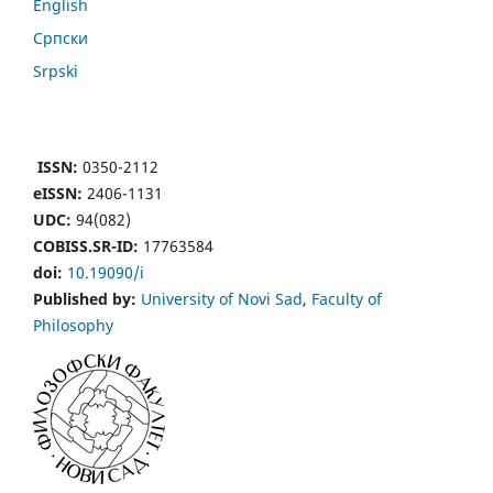
English
Cрпски
Srpski
ISSN:
0350-2112
eISSN:
2406-1131
UDC:
94(082)
COBISS.SR-ID:
17763584
doi:
10.19090/i
Published by:
University of Novi Sad
,
Faculty of
Philosophy