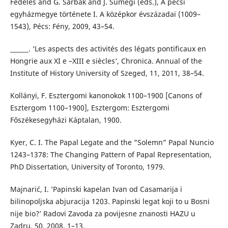
Fedeles and G. Sarbak and J. Sümegi (eds.), A pécsi
egyházmegye története I. A középkor évszázadai (1009–
1543), Pécs: Fény, 2009, 43–54.
______. ‘Les aspects des activités des légats pontificaux en
Hongrie aux XI e –XIII e siècles‘, Chronica. Annual of the
Institute of History University of Szeged, 11, 2011, 38–54.
Kollányi, F. Esztergomi kanonokok 1100–1900 [Canons of
Esztergom 1100–1900], Esztergom: Esztergomi
Főszékesegyházi Káptalan, 1900.
Kyer, C. I. The Papal Legate and the ”Solemn” Papal Nuncio
1243–1378: The Changing Pattern of Papal Representation,
PhD Dissertation, University of Toronto, 1979.
Majnarić, I. ’Papinski kapelan Ivan od Casamarija i
bilinopoljska abjuracija 1203. Papinski legat koji to u Bosni
nije bio?’ Radovi Zavoda za povijesne znanosti HAZU u
Zadru, 50, 2008, 1–13.