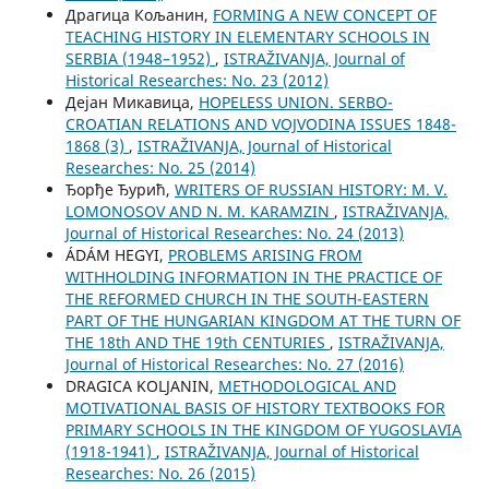
Драгица Кољанин,
FORMING A NEW CONCEPT OF
TEACHING HISTORY IN ELEMENTARY SCHOOLS IN
SERBIA (1948–1952)
,
ISTRAŽIVANJA, Јournal of
Historical Researches: No. 23 (2012)
Дејан Микавица,
HOPELESS UNION. SERBO-
CROATIAN RELATIONS AND VOJVODINA ISSUES 1848-
1868 (3)
,
ISTRAŽIVANJA, Јournal of Historical
Researches: No. 25 (2014)
Ђорђе Ђурић,
WRITERS OF RUSSIAN HISTORY: M. V.
LOMONOSOV AND N. M. KARAMZIN
,
ISTRAŽIVANJA,
Јournal of Historical Researches: No. 24 (2013)
ÁDÁM HEGYI,
PROBLEMS ARISING FROM
WITHHOLDING INFORMATION IN THE PRACTICE OF
THE REFORMED CHURCH IN THE SOUTH-EASTERN
PART OF THE HUNGARIAN KINGDOM AT THE TURN OF
THE 18th AND THE 19th CENTURIES
,
ISTRAŽIVANJA,
Јournal of Historical Researches: No. 27 (2016)
DRAGICA KOLJANIN,
METHODOLOGICAL AND
MOTIVATIONAL BASIS OF HISTORY TEXTBOOKS FOR
PRIMARY SCHOOLS IN THE KINGDOM OF YUGOSLAVIA
(1918-1941)
,
ISTRAŽIVANJA, Јournal of Historical
Researches: No. 26 (2015)