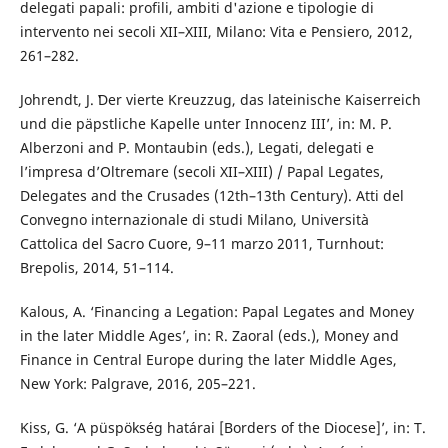
delegati papali: profili, ambiti d'azione e tipologie di
intervento nei secoli XII–XIII, Milano: Vita e Pensiero, 2012,
261–282.
Johrendt, J. ʽDer vierte Kreuzzug, das lateinische Kaiserreich
und die päpstliche Kapelle unter Innocenz IIIʼ, in: M. P.
Alberzoni and P. Montaubin (eds.), Legati, delegati e
l’impresa d’Oltremare (secoli XII–XIII) / Papal Legates,
Delegates and the Crusades (12th–13th Century). Atti del
Convegno internazionale di studi Milano, Università
Cattolica del Sacro Cuore, 9–11 marzo 2011, Turnhout:
Brepolis, 2014, 51–114.
Kalous, A. ‘Financing a Legation: Papal Legates and Money
in the later Middle Ages’, in: R. Zaoral (eds.), Money and
Finance in Central Europe during the later Middle Ages,
New York: Palgrave, 2016, 205–221.
Kiss, G. ‘A püspökség határai [Borders of the Diocese]’, in: T.