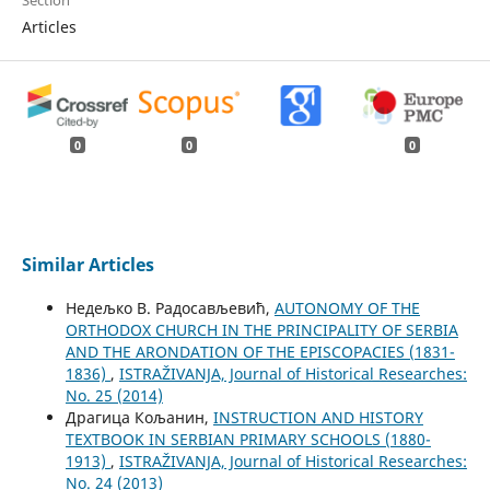
Section
Articles
0
0
0
Similar Articles
Недељко В. Радосављевић,
AUTONOMY OF THE
ORTHODOX CHURCH IN THE PRINCIPALITY OF SERBIA
AND THE ARONDATION OF THE EPISCOPACIES (1831-
1836)
,
ISTRAŽIVANJA, Јournal of Historical Researches:
No. 25 (2014)
Драгица Кољанин,
INSTRUCTION AND HISTORY
TEXTBOOK IN SERBIAN PRIMARY SCHOOLS (1880-
1913)
,
ISTRAŽIVANJA, Јournal of Historical Researches:
No. 24 (2013)