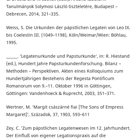
Tanulmányok Solymosi László tiszteletére, Budapest –
Debrecen, 2014, 321–335.
Weiss, S. Die Urkunden der päpstlichen Legaten von Leo IX.
bis Coelestin III. (1049–1198), Köln/Weimar/Wien: Böhlau,
1995.
______. ’Legatenurkunde und Papsturkunde‘, in: R. Hiestand
(ed.), Hundert Jahre Papsturkundenforschung. Bilanz –
Methoden – Perspektiven. Akten eines Kolloquiums zum
Hundertjährigen Bestehens der Regesta Pontificum
Romanorum von 9.–11. Oktober 1996 in Göttingen,
Göttingen: Vandenhoeck & Ruprecht, 2003, 351–371.
Wertner, M. ’Margit császárné fiai [The Sons of Empress
Margaret]’, Századok, 37, 1903, 593–611
Zey, C. ’Zum päpstlichen Legatenwesen im 12. Jahrhundert.
Der Einfluß von eigener Legationspraxis auf die