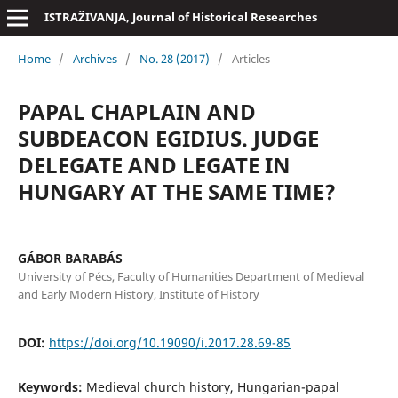
ISTRAŽIVANJA, Јournal of Historical Researches
Home
/
Archives
/
No. 28 (2017)
/
Articles
PAPAL CHAPLAIN AND
SUBDEACON EGIDIUS. JUDGE
DELEGATE AND LEGATE IN
HUNGARY AT THE SAME TIME?
GÁBOR BARABÁS
University of Pécs, Faculty of Humanities Department of Medieval
and Early Modern History, Institute of History
DOI:
https://doi.org/10.19090/i.2017.28.69-85
Keywords:
Medieval church history, Hungarian-papal