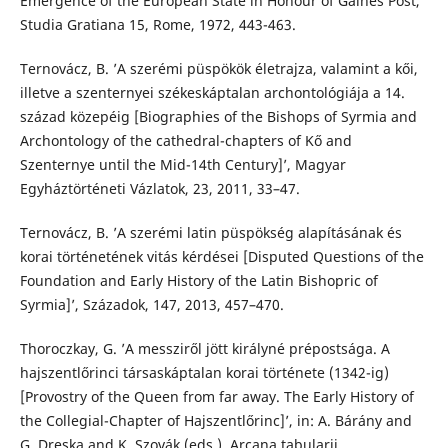
Emergence of the European State in Honour of Gaines Post,
Studia Gratiana 15, Rome, 1972, 443-463.
Ternovácz, B. ’A szerémi püspökök életrajza, valamint a kői,
illetve a szenternyei székeskáptalan archontológiája a 14.
század közepéig [Biographies of the Bishops of Syrmia and
Archontology of the cathedral-chapters of Kő and
Szenternye until the Mid-14th Century]’, Magyar
Egyháztörténeti Vázlatok, 23, 2011, 33–47.
Ternovácz, B. ’A szerémi latin püspökség alapításának és
korai történetének vitás kérdései [Disputed Questions of the
Foundation and Early History of the Latin Bishopric of
Syrmia]’, Századok, 147, 2013, 457–470.
Thoroczkay, G. ’A messziről jött királyné prépostsága. A
hajszentlőrinci társaskáptalan korai története (1342-ig)
[Provostry of the Queen from far away. The Early History of
the Collegial-Chapter of Hajszentlőrinc]’, in: A. Bárány and
G. Dreska and K. Szovák (eds.), Arcana tabularii.