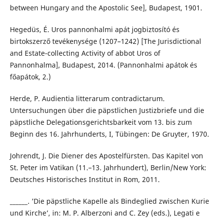
between Hungary and the Apostolic See], Budapest, 1901.
Hegedüs, É. Uros pannonhalmi apát jogbiztosító és
birtokszerző tevékenysége (1207–1242) [The Jurisdictional
and Estate-collecting Activity of abbot Uros of
Pannonhalma], Budapest, 2014. (Pannonhalmi apátok és
főapátok, 2.)
Herde, P. Audientia litterarum contradictarum.
Untersuchungen über die päpstlichen Justizbriefe und die
päpstliche Delegationsgerichtsbarkeit vom 13. bis zum
Beginn des 16. Jahrhunderts, I, Tübingen: De Gruyter, 1970.
Johrendt, J. Die Diener des Apostelfürsten. Das Kapitel von
St. Peter im Vatikan (11.–13. Jahrhundert), Berlin/New York:
Deutsches Historisches Institut in Rom, 2011.
______. ’Die päpstliche Kapelle als Bindeglied zwischen Kurie
und Kirche’, in: M. P. Alberzoni and C. Zey (eds.), Legati e