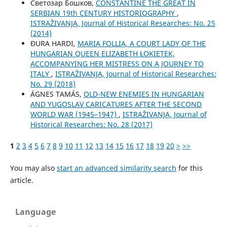
Светозар Бошков,
CONSTANTINE THE GREAT IN
SERBIAN 19th CENTURY HISTORIOGRAPHY
,
ISTRAŽIVANJA, Јournal of Historical Researches: No. 25
(2014)
ĐURA HARDI,
MARIA FOLLIA, A COURT LADY OF THE
HUNGARIAN QUEEN ELIZABETH ŁOKIETEK,
ACCOMPANYING HER MISTRESS ON A JOURNEY TO
ITALY
,
ISTRAŽIVANJA, Јournal of Historical Researches:
No. 29 (2018)
ÁGNES TAMÁS,
OLD-NEW ENEMIES IN HUNGARIAN
AND YUGOSLAV CARICATURES AFTER THE SECOND
WORLD WAR (1945–1947)
,
ISTRAŽIVANJA, Јournal of
Historical Researches: No. 28 (2017)
1
2
3
4
5
6
7
8
9
10
11
12
13
14
15
16
17
18
19
20
>
>>
You may also
start an advanced similarity search
for this
article.
Language