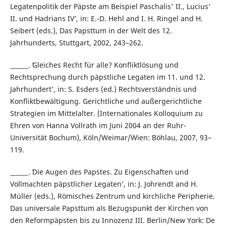
Legatenpolitik der Päpste am Beispiel Paschalis' II., Lucius'
II. und Hadrians IV’, in: E.-D. Hehl and I. H. Ringel and H.
Seibert (eds.), Das Papsttum in der Welt des 12.
Jahrhunderts, Stuttgart, 2002, 243–262.
______. ʽGleiches Recht für alle? Konfliktlösung und
Rechtsprechung durch päpstliche Legaten im 11. und 12.
Jahrhundert’, in: S. Esders (ed.) Rechtsverständnis und
Konfliktbewältigung. Gerichtliche und außergerichtliche
Strategien im Mittelalter. (Internationales Kolloquium zu
Ehren von Hanna Vollrath im Juni 2004 an der Ruhr-
Universität Bochum), Köln/Weimar/Wien: Böhlau, 2007, 93–
119.
______. ʽDie Augen des Papstes. Zu Eigenschaften und
Vollmachten päpstlicher Legaten’, in: J. Johrendt and H.
Müller (eds.), Römisches Zentrum und kirchliche Peripherie.
Das universale Papsttum als Bezugspunkt der Kirchen von
den Reformpäpsten bis zu Innozenz III. Berlin/New York: De