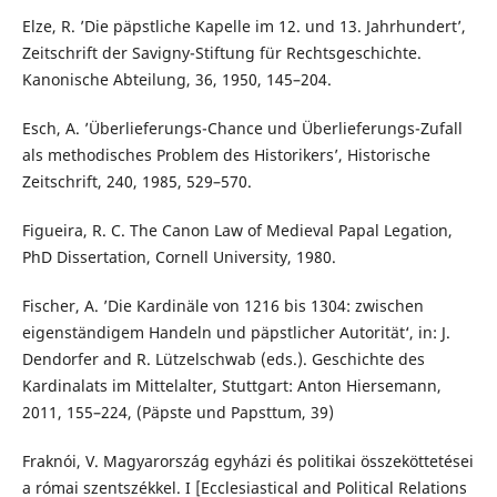
Elze, R. ’Die päpstliche Kapelle im 12. und 13. Jahrhundert’,
Zeitschrift der Savigny-Stiftung für Rechtsgeschichte.
Kanonische Abteilung, 36, 1950, 145–204.
Esch, A. ’Überlieferungs-Chance und Überlieferungs-Zufall
als methodisches Problem des Historikers’, Historische
Zeitschrift, 240, 1985, 529–570.
Figueira, R. C. The Canon Law of Medieval Papal Legation,
PhD Dissertation, Cornell University, 1980.
Fischer, A. ’Die Kardinäle von 1216 bis 1304: zwischen
eigenständigem Handeln und päpstlicher Autorität‘, in: J.
Dendorfer and R. Lützelschwab (eds.). Geschichte des
Kardinalats im Mittelalter, Stuttgart: Anton Hiersemann,
2011, 155–224, (Päpste und Papsttum, 39)
Fraknói, V. Magyarország egyházi és politikai összeköttetései
a római szentszékkel. I [Ecclesiastical and Political Relations