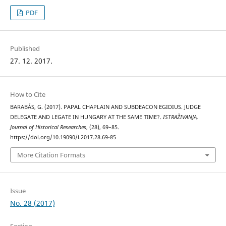
PDF
Published
27. 12. 2017.
How to Cite
BARABÁS, G. (2017). PAPAL CHAPLAIN AND SUBDEACON EGIDIUS. JUDGE
DELEGATE AND LEGATE IN HUNGARY AT THE SAME TIME?.
ISTRAŽIVANJA,
Јournal of Historical Researches
, (28), 69–85.
https://doi.org/10.19090/i.2017.28.69-85
More Citation Formats
Issue
No. 28 (2017)