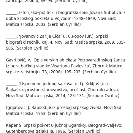
zadruga, 2000 b, 45–99. (Serbian Cyrillic)
______. Istorijsko–politički i biografski spisi Jovana Subotića iz
doba Srpskog pokreta u Vojvodini 1848–1849, Novi Sad:
Matica srpska, 2003. (Serbian Cyrillic)
______. ‘Jovanović Zarija Čiča’ u: Č.Popov (ur.), Srpski
biografski rečnik, knj. 4, Novi Sad: Matica srpska, 2009, 505–
506. (Serbian Cyrillic)
Gavrilović, V. ‘Opis verskih objekata Petrovaradinskog šanca
iz pera bačkog vladike Visariona Pavlovića’, Zbornik Matice
srpske za istoriju, 73, (2006), 195–203. (Serbian Cyrillic)
______. ‘Uspomene jednog šajkaša’ u: Lj. Krkljuš (ur),
Šajkaška: prostor, stanovništvo, prošlost, Zbornik radova,
Novi Sad: Matica srpska, 2014, 123–131. (Serbian Cyrillic)
Ignjatović, J. Rapsodije iz prošlog srpskog života, Novi Sad:
Matica srpska, 1953. (Serbian Cyrillic)
Kaper S. Srpski pokret u južnoj Ugarskoj, Beograd–Valjevo:
Gutenbergova galaksija, 1996. (Serbian Cyrillic)