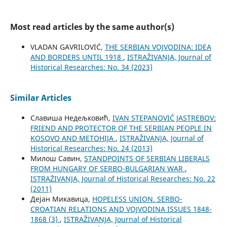
Most read articles by the same author(s)
VLADAN GAVRILOVIĆ,
THE SERBIAN VOJVODINA: IDEA
AND BORDERS UNTIL 1918
,
ISTRAŽIVANJA, Јournal of
Historical Researches: No. 34 (2023)
Similar Articles
Славиша Недељковић,
IVAN STEPANOVIČ JASTREBOV:
FRIEND AND PROTECTOR OF THE SERBIAN PEOPLE IN
KOSOVO AND METOHIJA
,
ISTRAŽIVANJA, Јournal of
Historical Researches: No. 24 (2013)
Милош Савин,
STANDPOINTS OF SERBIAN LIBERALS
FROM HUNGARY OF SERBO-BULGARIAN WAR
,
ISTRAŽIVANJA, Јournal of Historical Researches: No. 22
(2011)
Дејан Микавица,
HOPELESS UNION. SERBO-
CROATIAN RELATIONS AND VOJVODINA ISSUES 1848-
1868 (3)
,
ISTRAŽIVANJA, Јournal of Historical