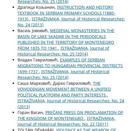
Researches: No. 25 (2014)
Драгица Кољанин,
INSTRUCTION AND HISTORY
TEXTBOOK IN SERBIAN PRIMARY SCHOOLS (1880-
1913)
,
ISTRAŽIVANJA, Јournal of Historical Researches:
No. 24 (2013)
Васиљ Јововић,
MEDIEVAL MONASTERIES IN THE
BASIN OF LAKE SKADAR IN THE PERIODICALS
PUBLISHED IN THE TERRITORY OF MONTENEGRO
FROM 1835 TO 1941
,
ISTRAŽIVANJA, Јournal of
Historical Researches: No. 25 (2014)
Владан Гавриловић,
EXAMPLES OF SERBIAN
MIGRATIONS TO HUNGARIAN PROVINCIAL DISTRICTS
1699-1737
,
ISTRAŽIVANJA, Јournal of Historical
Researches: No. 25 (2014)
Саша Марковић, Дарко Гавриловић,
THE
VOJVODINIAN MOVEMENT BETWEEN A UNIFIED
POLITICAL PLATFORM AND PARTY INTERESTS
,
ISTRAŽIVANJA, Јournal of Historical Researches: No. 24
(2013)
Горан Васин,
PREČANI PRESS ON PROCLAMATION OF
THE KINGDOM OF MONTENEGRO
,
ISTRAŽIVANJA,
Јournal of Historical Researches: No. 22 (2011)
ZOLTÁN DÉVAVÁRI,
VIOLENCE AS THE WEAPON OF