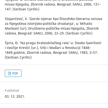
misao Njegoša, Zbornik radova, Beograd: SANU, 2006, 131–
147. (Serbian Cyrillic)
Stojančević, V. ‘Gorski vijenac kao filozofsko-literarna osnova
za Njegoševa istorijsko-politička shvatanja’, u: Mihailo
Marković (ur), Društveno-politička misao Njegoša, Zbornik
radova, Beograd: SANU, 2006, 23–29. (Serbian Cyrillic)
Špira, Đ. ‘Na pragu bratoubilačkog rata’ u: Slavko Gavrilović
i Vasilije Krestić (ur.), Srbi i Mađari u Revoluciji 1848–
1849.godine, Zbornik radova, Beograd: SANU, 1983, 3–57.
(Serbian Cyrillic)
PDF
Published
03. 12. 2021.