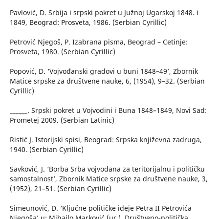
Pavlović, D. Srbija i srpski pokret u Južnoj Ugarskoj 1848. i
1849, Beograd: Prosveta, 1986. (Serbian Cyrillic)
Petrović Njegoš, P. Izabrana pisma, Beograd – Cetinje:
Prosveta, 1980. (Serbian Cyrillic)
Popović, D. ‘Vojvođanski gradovi u buni 1848–49’, Zbornik
Matice srpske za društvene nauke, 6, (1954), 9–32. (Serbian
Cyrillic)
______. Srpski pokret u Vojvodini i Buna 1848–1849, Novi Sad:
Prometej 2009. (Serbian Latinic)
Ristić J. Istorijski spisi, Beograd: Srpska književna zadruga,
1940. (Serbian Cyrillic)
Savković, J. ‘Borba Srba vojvođana za teritorijalnu i političku
samostalnost’, Zbornik Matice srpske za društvene nauke, 3,
(1952), 21–51. (Serbian Cyrillic)
Simeunović, D. ‘Ključne političke ideje Petra II Petrovića
Njegoša’ u: Mihailo Marković (ur.), Društveno-politička