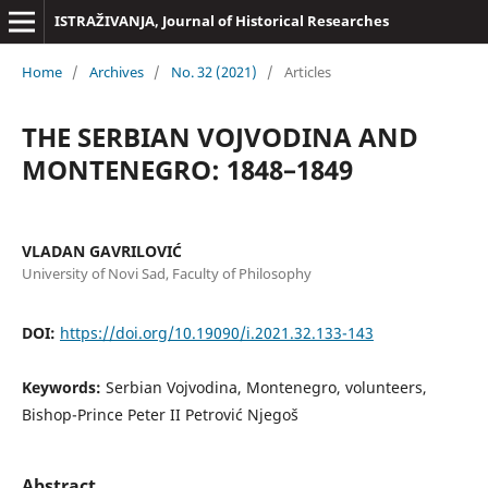
ISTRAŽIVANJA, Јournal of Historical Researches
Home
/
Archives
/
No. 32 (2021)
/
Articles
THE SERBIAN VOJVODINA AND
MONTENEGRO: 1848–1849
VLADAN GAVRILOVIĆ
University of Novi Sad, Faculty of Philosophy
DOI:
https://doi.org/10.19090/i.2021.32.133-143
Keywords:
Serbian Vojvodina, Montenegro, volunteers,
Bishop-Prince Peter II Petrović Njegoš
Abstract