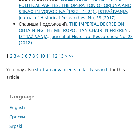
POLITICAL PARTIES. THE OPERATION OF ORJUNA AND
SRNAO IN VOJVODINA (1922 – 1924)
,
ISTRAŽIVANJA,
Јournal of Historical Researches: No. 28 (2017)
Славиша Недељковић,
THE IMPERIAL DECREE ON
OBTAINING THE METROPOLITAN CHAIR IN PRIZREN
,
ISTRAŽIVANJA, Јournal of Historical Researches: No. 23
(2012)
1
2
3
4
5
6
7
8
9
10
11
12
13
>
>>
You may also
start an advanced similarity search
for this
article.
Language
English
Cрпски
Srpski