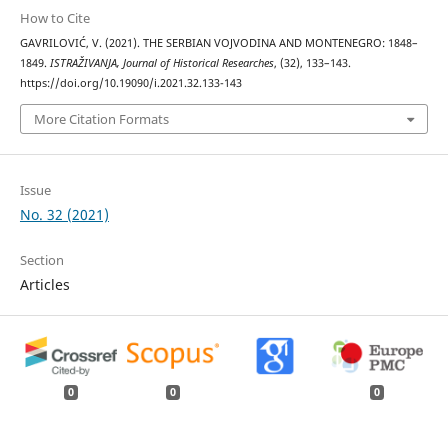
How to Cite
GAVRILOVIĆ, V. (2021). THE SERBIAN VOJVODINA AND MONTENEGRO: 1848–
1849.
ISTRAŽIVANJA, Јournal of Historical Researches
, (32), 133–143.
https://doi.org/10.19090/i.2021.32.133-143
More Citation Formats
Issue
No. 32 (2021)
Section
Articles
0
0
0