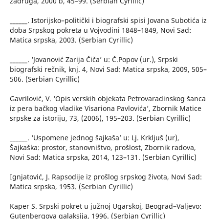
zadruga, 2000 b, 45–99. (Serbian Cyrillic)
______. Istorijsko–politički i biografski spisi Jovana Subotića iz
doba Srpskog pokreta u Vojvodini 1848–1849, Novi Sad:
Matica srpska, 2003. (Serbian Cyrillic)
______. ‘Jovanović Zarija Čiča’ u: Č.Popov (ur.), Srpski
biografski rečnik, knj. 4, Novi Sad: Matica srpska, 2009, 505–
506. (Serbian Cyrillic)
Gavrilović, V. ‘Opis verskih objekata Petrovaradinskog šanca
iz pera bačkog vladike Visariona Pavlovića’, Zbornik Matice
srpske za istoriju, 73, (2006), 195–203. (Serbian Cyrillic)
______. ‘Uspomene jednog šajkaša’ u: Lj. Krkljuš (ur),
Šajkaška: prostor, stanovništvo, prošlost, Zbornik radova,
Novi Sad: Matica srpska, 2014, 123–131. (Serbian Cyrillic)
Ignjatović, J. Rapsodije iz prošlog srpskog života, Novi Sad:
Matica srpska, 1953. (Serbian Cyrillic)
Kaper S. Srpski pokret u južnoj Ugarskoj, Beograd–Valjevo:
Gutenbergova galaksija, 1996. (Serbian Cyrillic)