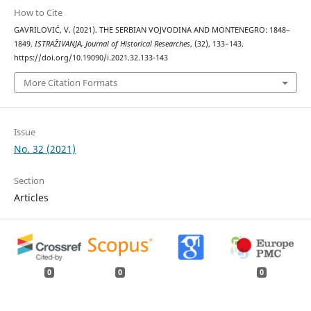
How to Cite
GAVRILOVIĆ, V. (2021). THE SERBIAN VOJVODINA AND MONTENEGRO: 1848–
1849.
ISTRAŽIVANJA, Јournal of Historical Researches
, (32), 133–143.
https://doi.org/10.19090/i.2021.32.133-143
More Citation Formats
Issue
No. 32 (2021)
Section
Articles
0
0
0