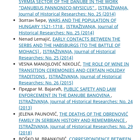
SYRMIA SECTOR OF THE DANUBE IN THE WORK
"DANUBIUS PANNONICO-MYSICUS"
,
ISTRAŽIVANJA,
Јournal of Historical Researches: No. 25 (2014)
Золтан Ђере,
WARS AND THE POPULATION OF
HUNGARY 1521-1718
,
ISTRAŽIVANJA, Јournal of
Historical Researches: No. 25 (2014)
Nenad Lemajić,
EARLY CONTACTS BETWEEN THE
SERBS AND THE HABSBURGS (TO THE BATTLE OF
MOHACS)
,
ISTRAŽIVANJA, Јournal of Historical
Researches: No. 25 (2014)
VESNA MANOJLOVIĆ NIKOLIĆ,
THE ROLE OF WINE IN
TRANSITION CEREMONIES AND CERTAIN HOLIDAY
TRADITIONS
,
ISTRAŽIVANJA, Јournal of Historical
Researches: No. 26 (2015)
Предраг М. Вајагић,
PUBLIC SAFETY AND LAW
ENFORCEMENT IN THE DANUBE BANOVINA
,
ISTRAŽIVANJA, Јournal of Historical Researches: No. 24
(2013)
JELENA PAUNOVIĆ,
THE DEATHS OF THE OBRENOVIĆ
FAMILY IN SERBIAN HISTORY AND REMEMBRANCE
,
ISTRAŽIVANJA, Јournal of Historical Researches: No. 29
(2018)
BOŠKO M. BRANKOVIĆ,
CORRESPONDENCE BETWEEN