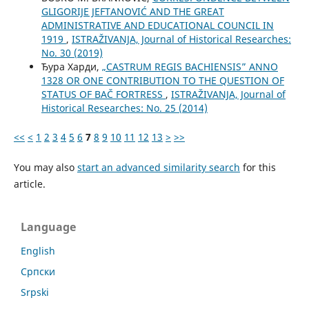
GLIGORIJE JEFTANOVIĆ AND THE GREAT
ADMINISTRATIVE AND EDUCATIONAL COUNCIL IN
1919
,
ISTRAŽIVANJA, Јournal of Historical Researches:
No. 30 (2019)
Ђура Харди,
„CASTRUM REGIS BACHIENSIS” ANNO
1328 OR ONE CONTRIBUTION TO THE QUESTION OF
STATUS OF BAČ FORTRESS
,
ISTRAŽIVANJA, Јournal of
Historical Researches: No. 25 (2014)
<<
<
1
2
3
4
5
6
7
8
9
10
11
12
13
>
>>
You may also
start an advanced similarity search
for this
article.
Language
English
Cрпски
Srpski