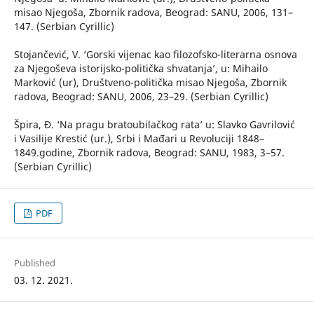
misao Njegoša, Zbornik radova, Beograd: SANU, 2006, 131–
147. (Serbian Cyrillic)
Stojančević, V. ‘Gorski vijenac kao filozofsko-literarna osnova
za Njegoševa istorijsko-politička shvatanja’, u: Mihailo
Marković (ur), Društveno-politička misao Njegoša, Zbornik
radova, Beograd: SANU, 2006, 23–29. (Serbian Cyrillic)
Špira, Đ. ‘Na pragu bratoubilačkog rata’ u: Slavko Gavrilović
i Vasilije Krestić (ur.), Srbi i Mađari u Revoluciji 1848–
1849.godine, Zbornik radova, Beograd: SANU, 1983, 3–57.
(Serbian Cyrillic)
PDF
Published
03. 12. 2021.