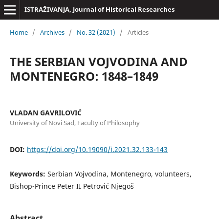
ISTRAŽIVANJA, Јournal of Historical Researches
Home
/
Archives
/
No. 32 (2021)
/
Articles
THE SERBIAN VOJVODINA AND
MONTENEGRO: 1848–1849
VLADAN GAVRILOVIĆ
University of Novi Sad, Faculty of Philosophy
DOI:
https://doi.org/10.19090/i.2021.32.133-143
Keywords:
Serbian Vojvodina, Montenegro, volunteers,
Bishop-Prince Peter II Petrović Njegoš
Abstract