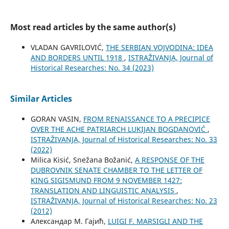
Most read articles by the same author(s)
VLADAN GAVRILOVIĆ,
THE SERBIAN VOJVODINA: IDEA
AND BORDERS UNTIL 1918
,
ISTRAŽIVANJA, Јournal of
Historical Researches: No. 34 (2023)
Similar Articles
GORAN VASIN,
FROM RENAISSANCE TO A PRECIPICE
OVER THE ACHE PATRIARCH LUKIJAN BOGDANOVIĆ
,
ISTRAŽIVANJA, Јournal of Historical Researches: No. 33
(2022)
Milica Kisić, Snežana Božanić,
A RESPONSE OF THE
DUBROVNIK SENATE CHAMBER TO THE LETTER OF
KING SIGISMUND FROM 9 NOVEMBER 1427:
TRANSLATION AND LINGUISTIC ANALYSIS
,
ISTRAŽIVANJA, Јournal of Historical Researches: No. 23
(2012)
Александар М. Гајић,
LUIGI F. MARSIGLI AND THE