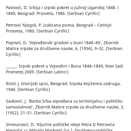
Pavlović, D. Srbija i srpski pokret u Južnoj Ugarskoj 1848. i
1849, Beograd: Prosveta, 1986. (Serbian Cyrillic)
Petrović Njegoš, P. Izabrana pisma, Beograd – Cetinje:
Prosveta, 1980. (Serbian Cyrillic)
Popović, D. ‘Vojvođanski gradovi u buni 1848–49’, Zbornik
Matice srpske za društvene nauke, 6, (1954), 9–32. (Serbian
Cyrillic)
______. Srpski pokret u Vojvodini i Buna 1848–1849, Novi Sad:
Prometej 2009. (Serbian Latinic)
Ristić J. Istorijski spisi, Beograd: Srpska književna zadruga,
1940. (Serbian Cyrillic)
Savković, J. ‘Borba Srba vojvođana za teritorijalnu i političku
samostalnost’, Zbornik Matice srpske za društvene nauke, 3,
(1952), 21–51. (Serbian Cyrillic)
Simeunović, D. ‘Ključne političke ideje Petra II Petrovića
Njegoša’ u: Mihailo Marković (ur.), Društveno-politička