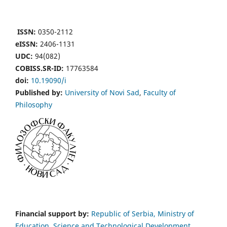
ISSN:
0350-2112
eISSN:
2406-1131
UDC:
94(082)
COBISS.SR-ID:
17763584
doi:
10.19090/i
Published by:
University of Novi Sad
,
Faculty of
Philosophy
Financial support by:
Republic of Serbia, Ministry of
Education, Science and Technological Development